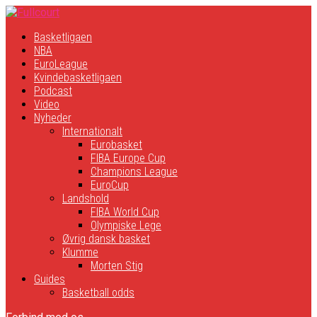
Basketligaen
NBA
EuroLeague
Kvindebasketligaen
Podcast
Video
Nyheder
Internationalt
Eurobasket
FIBA Europe Cup
Champions League
EuroCup
Landshold
FIBA World Cup
Olympiske Lege
Øvrig dansk basket
Klumme
Morten Stig
Guides
Basketball odds