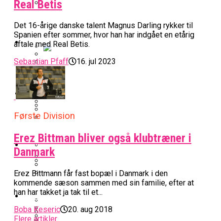
Real Betis
BK Vejen Opruster: Amerikansk Point
Warriors Forlænger Med Succestræner
Det 16-årige danske talent Magnus Darling rykker til
Guard På Plads
Spanien efter sommer, hvor han har indgået en etårig
EuroLeague
aftale med Real Betis.
Sebastian Pfaff
16. jul 2023
Miami Heat Smider Skandaleramt Spiller
Danskerne Imponerede Torsdag Aften I
På Porten
Nu Står Det Klart: Den Dag Starter
EuroLeague
Kvindebasketligaen
Basketligaen
Første Division
Stjerne Akut Opereret: Misser Nøglekampe
College Er Slut: Frida Formann Fortsætter
Anders Sommer Scorer Kæmpe Trænerjob
Erez Bittman bliver også klubtræner i
Værløse-Komet Skifter Til Den Bedste
Karrieren I Schweiz
I EuroLeague
Podcast
Spanske Række
Danmark
All-Star Guard Nærmer Sig Comeback
Erez Bittmann får fast bopæl i Danmark i den
Efter Uhyggelig Skade
Podcast: “Med Lars Og Torben Som
Efter ‘The Double’: Kvindebasketligaens
kommende sæson sammen med sin familie, efter at
Sølv Til Tobias Jensen: Bayern Er Tysk
Trænere, Gav Man Sig 100 Procent”
han har takket ja tak til et...
Officielt: Bakken Skal Spille Champions
MVP Rykker Til Sverige
Video
Mester Efter To Missede Ulm-Matchbolde
League-Kvalifikation
Boba Keseric
20. aug 2018
Flere artikler