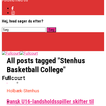
Forbind med os
Hej, hvad søger du efter?
All posts tagged "Stenhus
Basketball College"
Basketligaen
Fullcourt
Holbæk-Stenhus
Officielt: Vejen Gafler Dansker Hos Rabbits
Dansk U16-landsholdsspiller skifter til
NBA