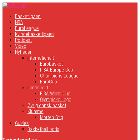
Basketligaen
NBA
EuroLeague
Kvindebasketligaen
Podcast
Video
Nyheder
Internationalt
Eurobasket
FIBA Europe Cup
Champions League
EuroCup
Landshold
FIBA World Cup
Olympiske Lege
Øvrig dansk basket
Klumme
Morten Stig
Guides
Basketball odds