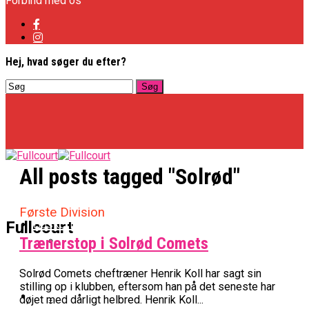
Forbind med os
Hej, hvad søger du efter?
All posts tagged "Solrød"
Første Division
Basketligaen
Fullcourt
Trænerstop i Solrød Comets
Officielt: Vejen Gafler Dansker Hos Rabbits
Solrød Comets cheftræner Henrik Koll har sagt sin
stilling op i klubben, eftersom han på det seneste har
NBA
døjet med dårligt helbred. Henrik Koll...