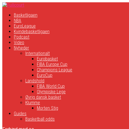
Basketligaen
NBA
EuroLeague
Kvindebasketligaen
Podcast
Video
Nyheder
Internationalt
Eurobasket
FIBA Europe Cup
Champions League
EuroCup
Landshold
FIBA World Cup
Olympiske Lege
Øvrig dansk basket
Klumme
Morten Stig
Guides
Basketball odds