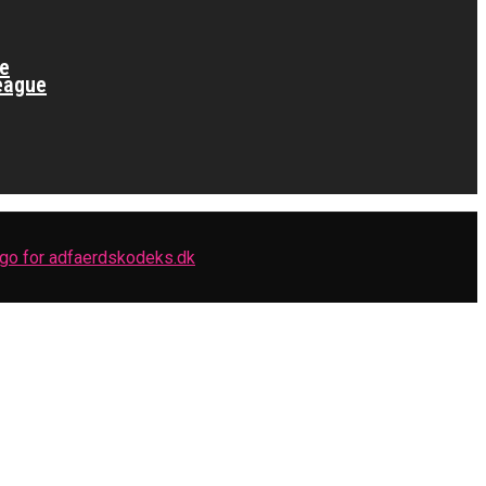
ue
League
finale
or Fremtiden”