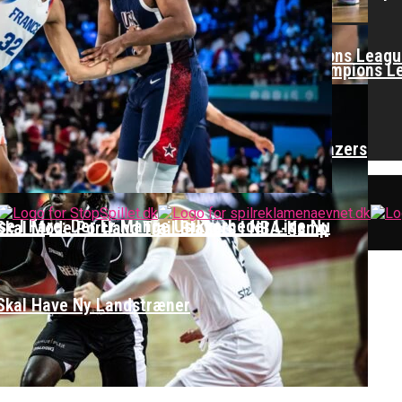
ent Imponerede Stort I Debut I Youth Champions Leag
el Til EuroLeague – Skifter Til Basketball Champions 
vindebasketligaen
ik Spilletid I Testkamp Mod Portland Trail Blazers
 I Fare: Der Er Mange Usikkerheder Lige Nu
Skal Møde Portland Trail Blazers I NBA-Kamp
e Ære For Mig At Repræsentere Danmark”
Skal Have Ny Landstræner
 Malaga Møder FC Barcelona I Minicopa Endesa´s Semi
r Misset EM-Slutrunde: “Vi Har Lagt Noget Af Stien F