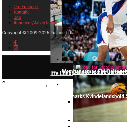
Om Fullcourt
Kontakt
Dansk Tenerife-Stortal
Job
ALBA Berlin Siger Farv
Annoncer/Advertising
Copyright © 2009-2026 Fullcourt.dk
Falcon Dominerer Årets Hold I K
Danske Tobias Jensen F
Wembanyamas EM-Deltagelse
Danske Tobias Jensen 
Iffe Lundberg: “Det Er En Kæmp
Danmarks Kvindelandshold 
Video: August Møller Og Unicaja
Dansk Landstræner Efte