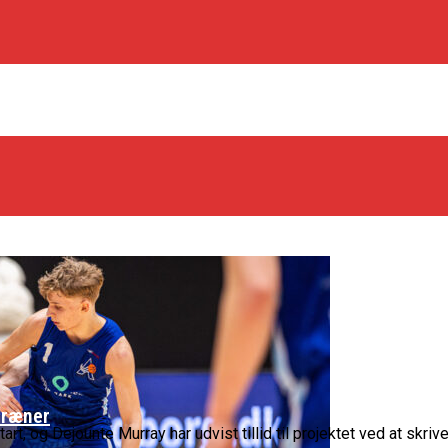
træner
t, og Dejounte Murray har udvist tillid til projektet ved at skrive