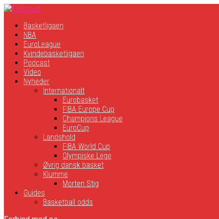
Basketligaen
NBA
EuroLeague
Kvindebasketligaen
Podcast
Video
Nyheder
Internationalt
Eurobasket
FIBA Europe Cup
Champions League
EuroCup
Landshold
FIBA World Cup
Olympiske Lege
Øvrig dansk basket
Klumme
Morten Stig
Guides
Basketball odds