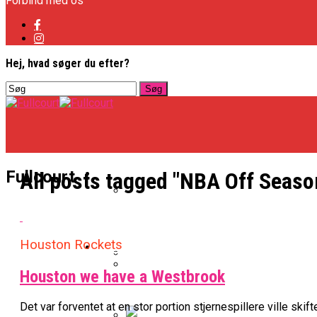
Forbind med os
Hej, hvad søger du efter?
Basketligaen
Fullcourt
All posts tagged "NBA Off Seaso
Officielt: Vejen Gafler Dansker H
Houston Rockets
NBA
Houston we have a Westbrook
BK Vejen Opruster: Amerikansk P
Warriors Forlænger Med Succes
Det var forventet at en stor portion stjernespillere ville ski