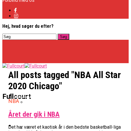
Forbind med os
Hej, hvad søger du efter?
All posts tagged "NBA All Star
2020 Chicago"
Basketligaen
Fullcourt
NBA
Året der gik i NBA
Officielt: Vejen Gafler Dansker Hos Rabbits
NBA
Det har været et kaotisk år i den bedste basketball-liga