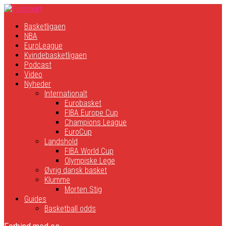
Basketligaen
NBA
EuroLeague
Kvindebasketligaen
Podcast
Video
Nyheder
Internationalt
Eurobasket
FIBA Europe Cup
Champions League
EuroCup
Landshold
FIBA World Cup
Olympiske Lege
Øvrig dansk basket
Klumme
Morten Stig
Guides
Basketball odds