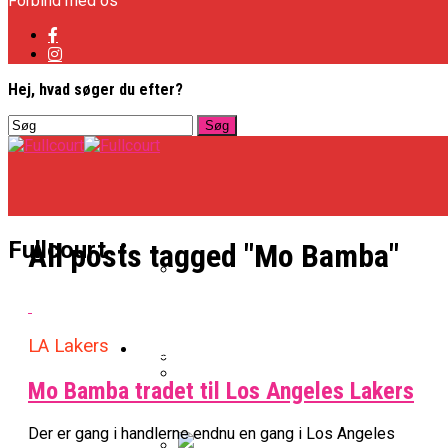
Forbind med os
Hej, hvad søger du efter?
Basketligaen
Fullcourt
All posts tagged "Mo Bamba"
Officielt: Vejen Gafler Dansker H
LA Lakers
NBA
Mo Bamba tradet til Los Angeles Lakers
BK Vejen Opruster: Amerikansk P
Warriors Forlænger Med Succes
Der er gang i handlerne endnu en gang i Los Angeles