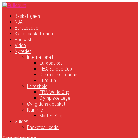
Basketligaen
NBA
EuroLeague
Kvindebasketligaen
Podcast
Video
Nyheder
Internationalt
Eurobasket
FIBA Europe Cup
Champions League
EuroCup
Landshold
FIBA World Cup
Olympiske Lege
Øvrig dansk basket
Klumme
Morten Stig
Guides
Basketball odds