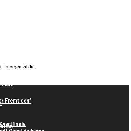
I morgen vil du...
rope Cup
finale
or Fremtiden”
n
vartfinale
kation