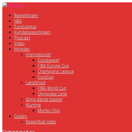
Basketligaen
NBA
EuroLeague
Kvindebasketligaen
Podcast
Video
Nyheder
Internationalt
Eurobasket
FIBA Europe Cup
Champions League
EuroCup
Landshold
FIBA World Cup
Olympiske Lege
Øvrig dansk basket
Klumme
Morten Stig
Guides
Basketball odds