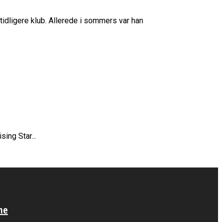
idligere klub. Allerede i sommers var han
ing Star...
ne