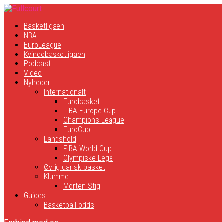
Basketligaen
NBA
EuroLeague
Kvindebasketligaen
Podcast
Video
Nyheder
Internationalt
Eurobasket
FIBA Europe Cup
Champions League
EuroCup
Landshold
FIBA World Cup
Olympiske Lege
Øvrig dansk basket
Klumme
Morten Stig
Guides
Basketball odds