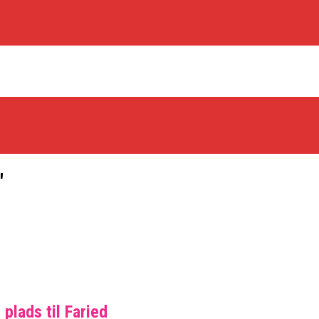
"
os Rabbits
oint Guard På Plads
træner
plads til Faried