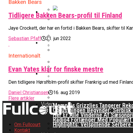
Warriors Forlænger Med Succes
Bakken Bears
EuroLeague
Tidligere Bakken Bears-profil til Finland
Nu Står Det Klart: Den Dag Start
Miami Heat Smider Skandaleramt
Jaye Crockett, der har en fortid i Bakken Bears, skifter til Ka
Danskerne Imponerede Torsdag A
Sebastian Pfaff
21. jun 2022
Kvindebasketligaen
Værløse-Komet Skifter Til Den 
Stjerne Akut Opereret: Misser 
Internationalt
Anders Sommer Scorer Kæmpe T
College Er Slut: Frida Formann F
Evan Yates klar for finske mestre
Podcast
Officielt: Bakken Skal Spille Ch
All-Star Guard Nærmer Sig Come
Den tidligere Hørsholm-profil skifter Frankrig ud med Finlan
Sølv Til Tobias Jensen: Bayern 
Efter ‘The Double’: Kvindebasket
Daniel Christiansen
16. aug 2019
Podcast: “Med Lars Og Torben S
Flere artikler
Video
Memphis Grizzlies Tangerer Rek
Oprustningen Begynder: Serbisk S
Her Er Alle Vinderne Af Sæsonpr
Radio4 Forlænger Med Populært
Highlights: Velspillende Serbe
Om Fullcourt
Kontakt