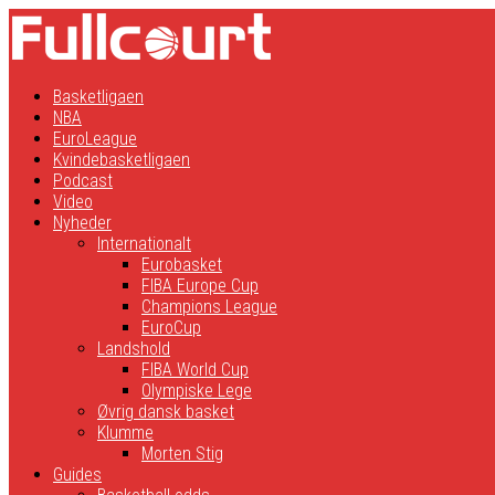
Basketligaen
NBA
EuroLeague
Kvindebasketligaen
Podcast
Video
Nyheder
Internationalt
Eurobasket
FIBA Europe Cup
Champions League
EuroCup
Landshold
FIBA World Cup
Olympiske Lege
Øvrig dansk basket
Klumme
Morten Stig
Guides