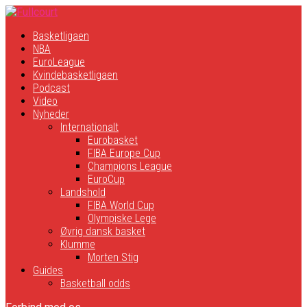
Basketligaen
NBA
EuroLeague
Kvindebasketligaen
Podcast
Video
Nyheder
Internationalt
Eurobasket
FIBA Europe Cup
Champions League
EuroCup
Landshold
FIBA World Cup
Olympiske Lege
Øvrig dansk basket
Klumme
Morten Stig
Guides
Basketball odds