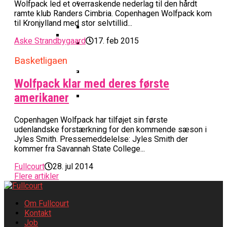
Basketball Klub Rykker Op I
Basketball Champions League
Vanvittigt Overtidsdrama Mod
Wolfpack led et overraskende nederlag til den hårdt
Imponerede Stort I Debut I Youth
Basketligaen
Bakken Bears Åbner FIBA Europe
ramte klub Randers Cimbria. Copenhagen Wolfpack kom
USA
Champions League
Cup Med Smalt Nederlag
Basketball-OL 2024: Se
til Kronjylland med stor selvtillid...
Grupperne Og Sæt Krydser I Din
Aske Strandbygaard
17. feb 2015
Danske Tobias Jensen Fik
Kalender
Medlemstal I Dansk Basket Boomer:
Spilletid I Testkamp Mod
Basketligaen
Bakken Bears Skuffede Og
Fremgang For 12. År I Træk
Portland Trail Blazers
Misser Champions League-
Wolfpack klar med deres første
Gruppespil
Medie: Lebron James Vil Stå I
amerikaner
Spidsen For USA Ved OL 2024
Danske Tobias Jensen Skal Møde
Copenhagen Wolfpack har tilføjet sin første
Portland Trail Blazers I NBA-
udenlandske forstærkning for den kommende sæson i
Jyles Smith. Pressemeddelelse: Jyles Smith der
Kamp
kommer fra Savannah State College...
Fullcourt
28. jul 2014
Flere artikler
Om Fullcourt
Kontakt
Job