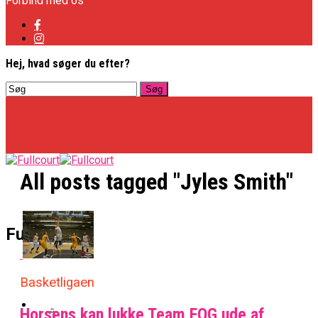
Forbind med os
Hej, hvad søger du efter?
All posts tagged "Jyles Smith"
Basketligaen
Fullcourt
Officielt: Vejen Gafler Dansker Hos Rabbits
Basketligaen
NBA
Horsens kan lukke Team FOG ude af