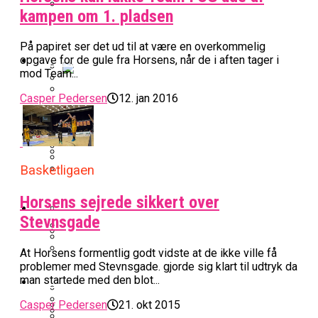
kampen om 1. pladsen
BK Vejen Opruster: Amerikansk Point
Warriors Forlænger Med Succestræner
Guard På Plads
På papiret ser det ud til at være en overkommelig
EuroLeague
opgave for de gule fra Horsens, når de i aften tager i
mod Team...
Miami Heat Smider Skandaleramt Spiller
Casper Pedersen
12. jan 2016
Danskerne Imponerede Torsdag Aften I
På Porten
Nu Står Det Klart: Den Dag Starter
EuroLeague
Kvindebasketligaen
Basketligaen
Basketligaen
Stjerne Akut Opereret: Misser Nøglekampe
College Er Slut: Frida Formann Fortsætter
Anders Sommer Scorer Kæmpe Trænerjob
Værløse-Komet Skifter Til Den Bedste
Karrieren I Schweiz
Horsens sejrede sikkert over
I EuroLeague
Podcast
Spanske Række
Stevnsgade
All-Star Guard Nærmer Sig Comeback
At Horsens formentlig godt vidste at de ikke ville få
Efter Uhyggelig Skade
Podcast: “Med Lars Og Torben Som
Efter ‘The Double’: Kvindebasketligaens
Sølv Til Tobias Jensen: Bayern Er Tysk
problemer med Stevnsgade. gjorde sig klart til udtryk da
Trænere, Gav Man Sig 100 Procent”
Officielt: Bakken Skal Spille Champions
MVP Rykker Til Sverige
Video
man startede med den blot...
Mester Efter To Missede Ulm-Matchbolde
League-Kvalifikation
Casper Pedersen
21. okt 2015