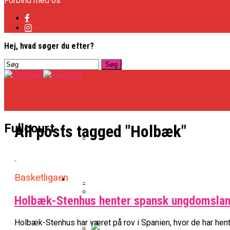
Forbind med os
Hej, hvad søger du efter?
Basketligaen
Fullcourt
All posts tagged "Holbæk"
Officielt: Vejen Gafler Dansker H
Basketligaen
NBA
Holbæk-Stenhus henter spansk ungdomslan
BK Vejen Opruster: Amerikansk P
Warriors Forlænger Med Succes
Holbæk-Stenhus har været på rov i Spanien, hvor de har hen