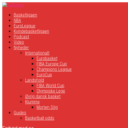
Basketligaen
NBA
EuroLeague
Kvindebasketligaen
Podcast
Video
Nyheder
Internationalt
Eurobasket
FIBA Europe Cup
Champions League
EuroCup
Landshold
FIBA World Cup
Olympiske Lege
Øvrig dansk basket
Klumme
Morten Stig
Guides
Basketball odds