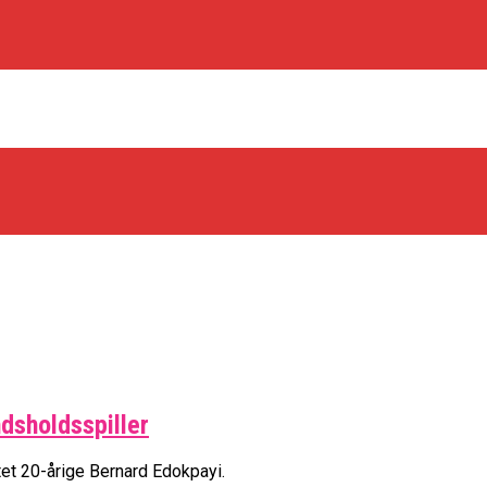
os Rabbits
dsholdsspiller
oint Guard På Plads
træner
tet 20-årige Bernard Edokpayi.