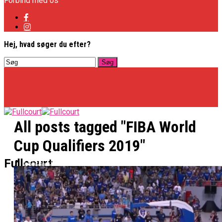
Forbind med os
Hej, hvad søger du efter?
All posts tagged "FIBA World
Cup Qualifiers 2019"
Basketligaen
Fullcourt
Officielt: Vejen Gafler Dansker Hos Rabbits
NBA