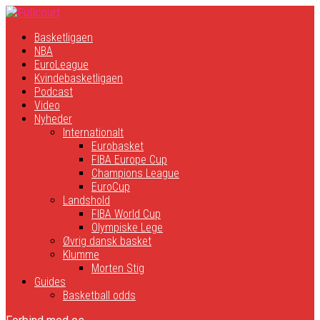
Basketligaen
NBA
EuroLeague
Kvindebasketligaen
Podcast
Video
Nyheder
Internationalt
Eurobasket
FIBA Europe Cup
Champions League
EuroCup
Landshold
FIBA World Cup
Olympiske Lege
Øvrig dansk basket
Klumme
Morten Stig
Guides
Basketball odds