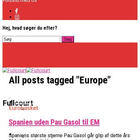
Forbind med os
Hej, hvad søger du efter?
All posts tagged "Europe"
Basketligaen
Fullcourt
Eurobasket
Spanien uden Pau Gasol til EM
Officielt: Vejen Gafler Dansker Hos Rabbits
NBA
Spaniens største stjerne Pau Gasol går glip af dette års