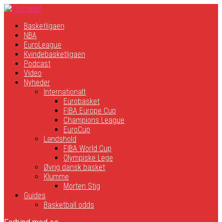
Basketligaen
NBA
EuroLeague
Kvindebasketligaen
Podcast
Video
Nyheder
Internationalt
Eurobasket
FIBA Europe Cup
Champions League
EuroCup
Landshold
FIBA World Cup
Olympiske Lege
Øvrig dansk basket
Klumme
Morten Stig
Guides
Basketball odds