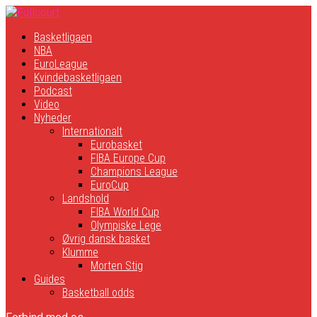
Basketligaen
NBA
EuroLeague
Kvindebasketligaen
Podcast
Video
Nyheder
Internationalt
Eurobasket
FIBA Europe Cup
Champions League
EuroCup
Landshold
FIBA World Cup
Olympiske Lege
Øvrig dansk basket
Klumme
Morten Stig
Guides
Basketball odds