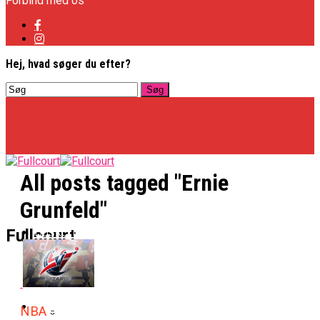
Forbind med os
Hej, hvad søger du efter?
All posts tagged "Ernie
Grunfeld"
Basketligaen
Fullcourt
Officielt: Vejen Gafler Dansker Hos Rabbits
NBA
NBA