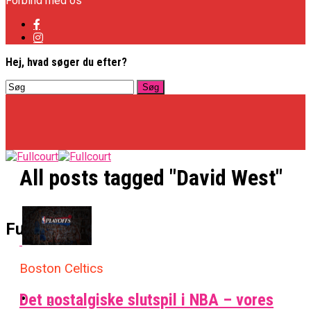
Forbind med os
Hej, hvad søger du efter?
All posts tagged "David West"
Basketligaen
Fullcourt
Boston Celtics
Officielt: Vejen Gafler Dansker Hos Rabbits
NBA
Det nostalgiske slutspil i NBA – vores