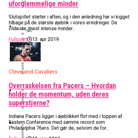
uforglemmelige minder
BK Vejen Opruster: Amerikansk Point
Warriors Forlænger Med Succestræner
Guard På Plads
Slutspillet starter i aften, og i den anledning har vi kigget
tilbage på de største øjeblik i vores erindringer. De
EuroLeague
vildeste, mest intense minder...
Fullcourt
13. apr 2019
Miami Heat Smider Skandaleramt Spiller
Danskerne Imponerede Torsdag Aften I
På Porten
Nu Står Det Klart: Den Dag Starter
EuroLeague
Kvindebasketligaen
Basketligaen
Cleveland Cavaliers
Stjerne Akut Opereret: Misser Nøglekampe
College Er Slut: Frida Formann Fortsætter
Anders Sommer Scorer Kæmpe Trænerjob
Overraskelsen fra Pacers – Hvordan
Værløse-Komet Skifter Til Den Bedste
Karrieren I Schweiz
I EuroLeague
Podcast
Spanske Række
holder de momentum, uden deres
superstjerne?
All-Star Guard Nærmer Sig Comeback
Efter Uhyggelig Skade
Podcast: “Med Lars Og Torben Som
Efter ‘The Double’: Kvindebasketligaens
Sølv Til Tobias Jensen: Bayern Er Tysk
Indiana Pacers ligger i øjeblikket flot med i toppen af
Trænere, Gav Man Sig 100 Procent”
Officielt: Bakken Skal Spille Champions
MVP Rykker Til Sverige
Video
Eastern Conference med samme record som
Mester Efter To Missede Ulm-Matchbolde
League-Kvalifikation
Philadelphia 76ers. Det gør de, selvom de for...