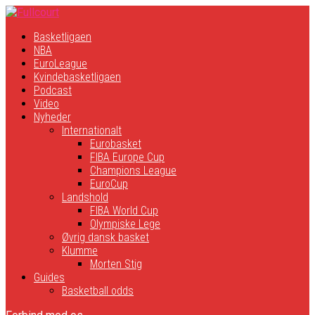
Basketligaen
NBA
EuroLeague
Kvindebasketligaen
Podcast
Video
Nyheder
Internationalt
Eurobasket
FIBA Europe Cup
Champions League
EuroCup
Landshold
FIBA World Cup
Olympiske Lege
Øvrig dansk basket
Klumme
Morten Stig
Guides
Basketball odds