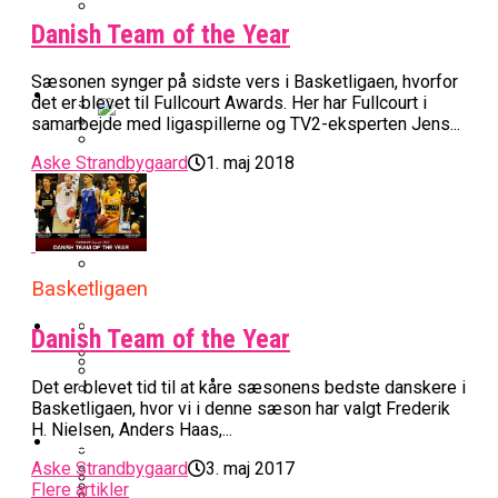
Danish Team of the Year
BK Vejen Opruster: Amerikansk Point
Warriors Forlænger Med Succestræner
Guard På Plads
Sæsonen synger på sidste vers i Basketligaen, hvorfor
EuroLeague
det er blevet til Fullcourt Awards. Her har Fullcourt i
samarbejde med ligaspillerne og TV2-eksperten Jens...
Miami Heat Smider Skandaleramt Spiller
Aske Strandbygaard
1. maj 2018
Danskerne Imponerede Torsdag Aften I
På Porten
Nu Står Det Klart: Den Dag Starter
EuroLeague
Kvindebasketligaen
Basketligaen
Stjerne Akut Opereret: Misser Nøglekampe
College Er Slut: Frida Formann Fortsætter
Basketligaen
Anders Sommer Scorer Kæmpe Trænerjob
Værløse-Komet Skifter Til Den Bedste
Karrieren I Schweiz
I EuroLeague
Podcast
Danish Team of the Year
Spanske Række
All-Star Guard Nærmer Sig Comeback
Det er blevet tid til at kåre sæsonens bedste danskere i
Efter Uhyggelig Skade
Podcast: “Med Lars Og Torben Som
Efter ‘The Double’: Kvindebasketligaens
Basketligaen, hvor vi i denne sæson har valgt Frederik
Sølv Til Tobias Jensen: Bayern Er Tysk
Trænere, Gav Man Sig 100 Procent”
H. Nielsen, Anders Haas,...
Officielt: Bakken Skal Spille Champions
MVP Rykker Til Sverige
Video
Mester Efter To Missede Ulm-Matchbolde
League-Kvalifikation
Aske Strandbygaard
3. maj 2017
Flere artikler