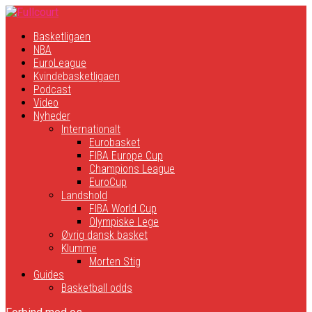
Basketligaen
NBA
EuroLeague
Kvindebasketligaen
Podcast
Video
Nyheder
Internationalt
Eurobasket
FIBA Europe Cup
Champions League
EuroCup
Landshold
FIBA World Cup
Olympiske Lege
Øvrig dansk basket
Klumme
Morten Stig
Guides
Basketball odds