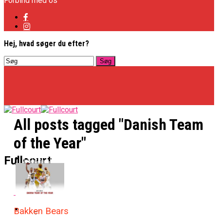
Forbind med os
Hej, hvad søger du efter?
All posts tagged "Danish Team
of the Year"
Basketligaen
Fullcourt
Officielt: Vejen Gafler Dansker Hos Rabbits
NBA
Bakken Bears