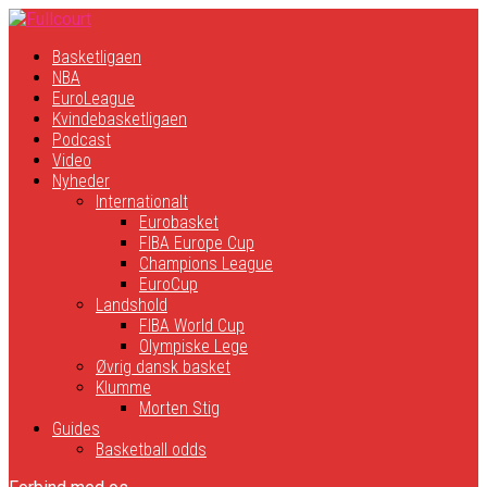
Basketligaen
NBA
EuroLeague
Kvindebasketligaen
Podcast
Video
Nyheder
Internationalt
Eurobasket
FIBA Europe Cup
Champions League
EuroCup
Landshold
FIBA World Cup
Olympiske Lege
Øvrig dansk basket
Klumme
Morten Stig
Guides
Basketball odds