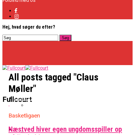
Forbind med os
Hej, hvad søger du efter?
All posts tagged "Claus
Møller"
Basketligaen
Fullcourt
Basketligaen
Officielt: Vejen Gafler Dansker Hos Rabbits
Næstved hiver egen ungdomsspiller op
NBA