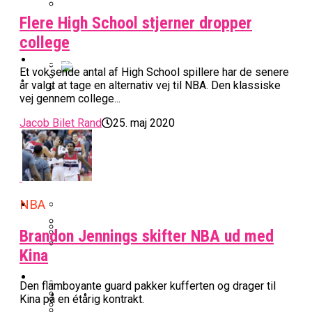
Flere High School stjerner dropper
BK Vejen Opruster: Amerikansk Point
Warriors Forlænger Med Succestræner
Guard På Plads
college
EuroLeague
Et voksende antal af High School spillere har de senere
år valgt at tage en alternativ vej til NBA. Den klassiske
Miami Heat Smider Skandaleramt Spiller
vej gennem college...
Danskerne Imponerede Torsdag Aften I
På Porten
Nu Står Det Klart: Den Dag Starter
EuroLeague
Jacob Bilet Rand
25. maj 2020
Kvindebasketligaen
Basketligaen
Stjerne Akut Opereret: Misser Nøglekampe
College Er Slut: Frida Formann Fortsætter
Anders Sommer Scorer Kæmpe Trænerjob
Værløse-Komet Skifter Til Den Bedste
Karrieren I Schweiz
I EuroLeague
Podcast
NBA
Spanske Række
All-Star Guard Nærmer Sig Comeback
Brandon Jennings skifter NBA ud med
Efter Uhyggelig Skade
Podcast: “Med Lars Og Torben Som
Kina
Efter ‘The Double’: Kvindebasketligaens
Sølv Til Tobias Jensen: Bayern Er Tysk
Trænere, Gav Man Sig 100 Procent”
Officielt: Bakken Skal Spille Champions
MVP Rykker Til Sverige
Video
Mester Efter To Missede Ulm-Matchbolde
Den flamboyante guard pakker kufferten og drager til
League-Kvalifikation
Kina på en étårig kontrakt.