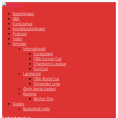
Basketligaen
NBA
EuroLeague
Kvindebasketligaen
Podcast
Video
Nyheder
Internationalt
Eurobasket
FIBA Europe Cup
Champions League
EuroCup
Landshold
FIBA World Cup
Olympiske Lege
Øvrig dansk basket
Klumme
Morten Stig
Guides
Basketball odds