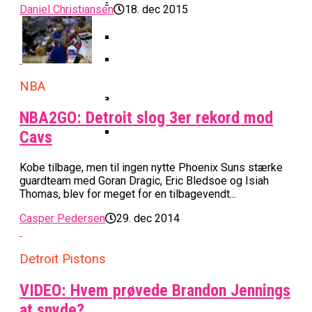
Basketball Klub Rykker Op I
Basketball Champions League
Vanvittigt Overtidsdrama Mod
Daniel Christiansen
18. dec 2015
Imponerede Stort I Debut I Youth
Basketligaen
Bakken Bears Åbner FIBA Europe
USA
Champions League
Cup Med Smalt Nederlag
Basketball-OL 2024: Se
Grupperne Og Sæt Krydser I Din
Danske Tobias Jensen Fik
Kalender
Medlemstal I Dansk Basket Boomer:
Spilletid I Testkamp Mod
NBA
Bakken Bears Skuffede Og
Fremgang For 12. År I Træk
Portland Trail Blazers
Misser Champions League-
NBA2GO: Detroit slog 3er rekord mod
Gruppespil
Medie: Lebron James Vil Stå I
Cavs
Spidsen For USA Ved OL 2024
Danske Tobias Jensen Skal Møde
Kobe tilbage, men til ingen nytte Phoenix Suns stærke
Portland Trail Blazers I NBA-
guardteam med Goran Dragic, Eric Bledsoe og Isiah
Kamp
Thomas, blev for meget for en tilbagevendt...
Casper Pedersen
29. dec 2014
Detroit Pistons
VIDEO: Hvem prøvede Brandon Jennings
at snyde?