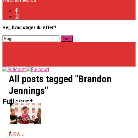
Forbind med os
Hej, hvad søger du efter?
All posts tagged "Brandon
Jennings"
Basketligaen
Fullcourt
Officielt: Vejen Gafler Dansker Hos Rabbits
NBA
NBA