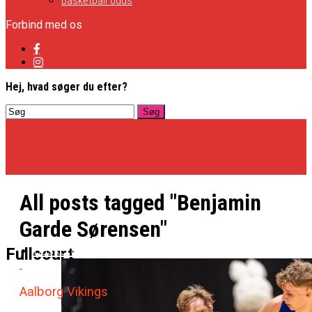
Basketball odds
Forbind med os
Hej, hvad søger du efter?
All posts tagged "Benjamin
Garde Sørensen"
Basketligaen
Fullcourt
Aalborg Vikings