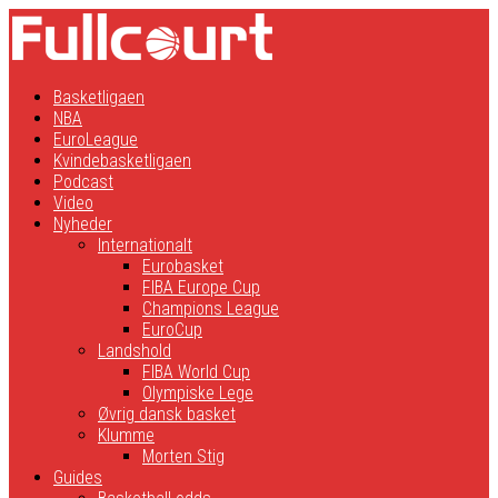
Basketligaen
NBA
EuroLeague
Kvindebasketligaen
Podcast
Video
Nyheder
Internationalt
Eurobasket
FIBA Europe Cup
Champions League
EuroCup
Landshold
FIBA World Cup
Olympiske Lege
Øvrig dansk basket
Klumme
Morten Stig
Guides