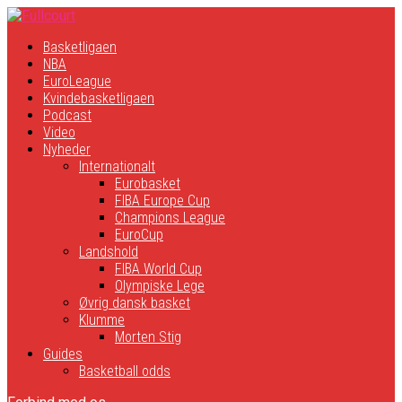
Basketligaen
NBA
EuroLeague
Kvindebasketligaen
Podcast
Video
Nyheder
Internationalt
Eurobasket
FIBA Europe Cup
Champions League
EuroCup
Landshold
FIBA World Cup
Olympiske Lege
Øvrig dansk basket
Klumme
Morten Stig
Guides
Basketball odds