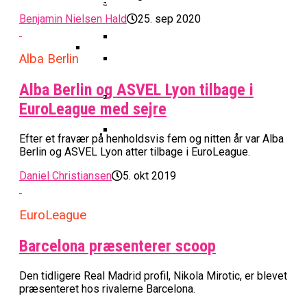
Basketball Klub Rykker Op I
Basketball Champions League
Vanvittigt Overtidsdrama Mod
Imponerede Stort I Debut I Youth
Basketligaen
Bakken Bears Åbner FIBA Europe
Benjamin Nielsen Hald
25. sep 2020
USA
Champions League
Cup Med Smalt Nederlag
Basketball-OL 2024: Se
Grupperne Og Sæt Krydser I Din
Alba Berlin
Danske Tobias Jensen Fik
Kalender
Medlemstal I Dansk Basket Boomer:
Spilletid I Testkamp Mod
Bakken Bears Skuffede Og
Alba Berlin og ASVEL Lyon tilbage i
Fremgang For 12. År I Træk
Portland Trail Blazers
Misser Champions League-
EuroLeague med sejre
Gruppespil
Medie: Lebron James Vil Stå I
Efter et fravær på henholdsvis fem og nitten år var Alba
Spidsen For USA Ved OL 2024
Berlin og ASVEL Lyon atter tilbage i EuroLeague.
Danske Tobias Jensen Skal Møde
Portland Trail Blazers I NBA-
Daniel Christiansen
5. okt 2019
Kamp
EuroLeague
Barcelona præsenterer scoop
Den tidligere Real Madrid profil, Nikola Mirotic, er blevet
præsenteret hos rivalerne Barcelona.