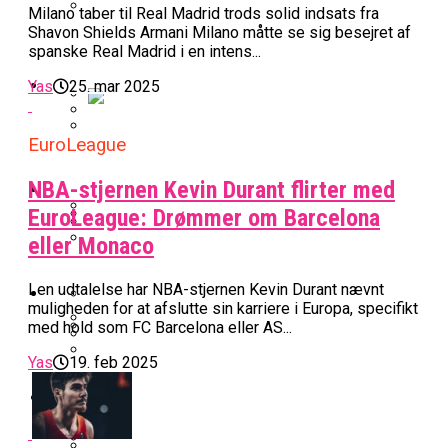
Milano taber til Real Madrid trods solid indsats fra
BK Vejen Opruster: Amerikansk Point
Shavon Shields Armani Milano måtte se sig besejret af
Warriors Forlænger Med Succestræner
spanske Real Madrid i en intens...
Guard På Plads
EuroLeague
Yas
25. mar 2025
Miami Heat Smider Skandaleramt Spiller
EuroLeague
Danskerne Imponerede Torsdag Aften I
På Porten
Nu Står Det Klart: Den Dag Starter
EuroLeague
Kvindebasketligaen
NBA-stjernen Kevin Durant flirter med
Basketligaen
EuroLeague: Drømmer om Barcelona
eller Monaco
Stjerne Akut Opereret: Misser Nøglekampe
College Er Slut: Frida Formann Fortsætter
Anders Sommer Scorer Kæmpe Trænerjob
Værløse-Komet Skifter Til Den Bedste
Karrieren I Schweiz
I EuroLeague
I en udtalelse har NBA-stjernen Kevin Durant nævnt
Podcast
Spanske Række
muligheden for at afslutte sin karriere i Europa, specifikt
med hold som FC Barcelona eller AS...
All-Star Guard Nærmer Sig Comeback
Efter Uhyggelig Skade
Podcast: “Med Lars Og Torben Som
Yas
19. feb 2025
Efter ‘The Double’: Kvindebasketligaens
Sølv Til Tobias Jensen: Bayern Er Tysk
Trænere, Gav Man Sig 100 Procent”
Officielt: Bakken Skal Spille Champions
MVP Rykker Til Sverige
Video
Mester Efter To Missede Ulm-Matchbolde
League-Kvalifikation