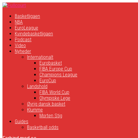
Basketligaen
NBA
EuroLeague
Kvindebasketligaen
Podcast
Video
Nyheder
Internationalt
Eurobasket
FIBA Europe Cup
Champions League
EuroCup
Landshold
FIBA World Cup
Olympiske Lege
Øvrig dansk basket
Klumme
Morten Stig
Guides
Basketball odds