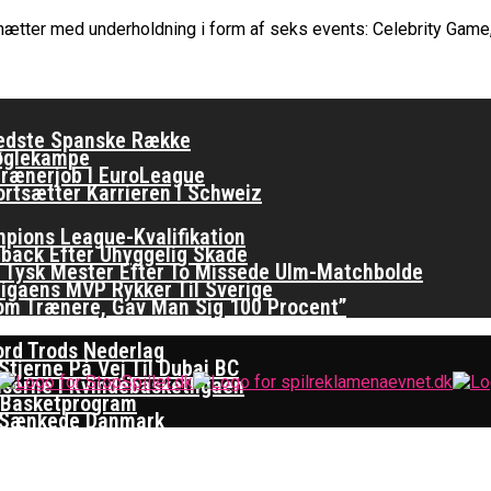
ætter med underholdning i form af seks events: Celebrity Game, 
er Basketligaen
 Spiller På Porten
ften I EuroLeague
Bedste Spanske Række
Nøglekampe
rænerjob I EuroLeague
ortsætter Karrieren I Schweiz
ampions League-Kvalifikation
back Efter Uhyggelig Skade
Er Tysk Mester Efter To Missede Ulm-Matchbolde
ligaens MVP Rykker Til Sverige
om Trænere, Gav Man Sig 100 Procent”
ord Trods Nederlag
tjerne På Vej Til Dubai BC
iserne I Kvindebasketligaen
 Basketprogram
re Sænkede Danmark
ymring Hos Zalgiris-Træner: Det Er Unfair For Spiller
na Okosun Er Årets Spiller I Kvindebasketligaen