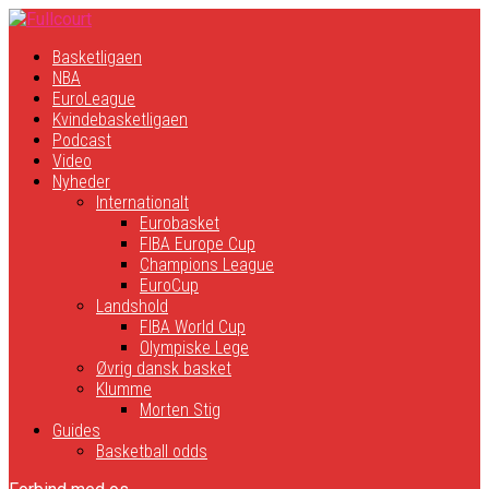
Basketligaen
NBA
EuroLeague
Kvindebasketligaen
Podcast
Video
Nyheder
Internationalt
Eurobasket
FIBA Europe Cup
Champions League
EuroCup
Landshold
FIBA World Cup
Olympiske Lege
Øvrig dansk basket
Klumme
Morten Stig
Guides
Basketball odds