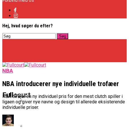
Forbind med os
Hej, hvad søger du efter?
NBA
NBA introducerer nye individuelle trofæer
Basketligaen
Fullcourt
NBA tilføjer en ny individuel pris for den mest clutch spiller i
ligaen og giver nye navne og design til allerede eksisterende
individuelle priser.
Officielt: Vejen Gafler Dansker Hos Rabbits
NBA