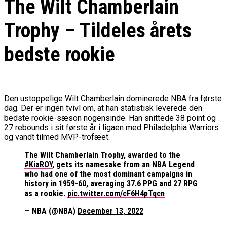
The Wilt Chamberlain
Trophy – Tildeles årets
bedste rookie
Den ustoppelige Wilt Chamberlain dominerede NBA fra første
dag. Der er ingen tvivl om, at han statistisk leverede den
bedste rookie-sæson nogensinde. Han snittede 38 point og
27 rebounds i sit første år i ligaen med Philadelphia Warriors
og vandt tilmed MVP-trofæet.
The Wilt Chamberlain Trophy, awarded to the
#KiaROY
, gets its namesake from an NBA Legend
who had one of the most dominant campaigns in
history in 1959-60, averaging 37.6 PPG and 27 RPG
as a rookie.
pic.twitter.com/cF6H4pTqcn
— NBA (@NBA)
December 13, 2022