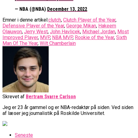
— NBA (@NBA)
December 13, 2022
Emner i denne artikel:
clutch
,
Clutch Player of the Year
,
Defensive Player of the Year
,
George Mikan
,
Hakeem
Olajuwon
,
Jerry West
,
John Havlicek
,
Michael Jordan
,
Most
Improved Player
,
MVP
,
NBA MVP
,
Rookie of the Year
,
Sixth
Man Of The Year
,
Wilt Chamberlain
Skrevet af
Bertram Svarre Carlson
Jeg er 23 år gammel og er NBA-redaktør på siden. Ved siden
af læser jeg journalistik på Roskilde Universitet.
Seneste