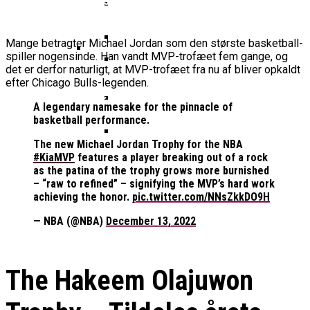
Basketball Klub Rykker Op I
Basketball Champions League
Vanvittigt Overtidsdrama Mod
Imponerede Stort I Debut I Youth
Basketligaen
Bakken Bears Åbner FIBA Europe
USA
Champions League
Cup Med Smalt Nederlag
Basketball-OL 2024: Se
Mange betragter Michael Jordan som den største basketball-
Grupperne Og Sæt Krydser I Din
spiller nogensinde. Han vandt MVP-trofæet fem gange, og
Danske Tobias Jensen Fik
Kalender
det er derfor naturligt, at MVP-trofæet fra nu af bliver opkaldt
Medlemstal I Dansk Basket Boomer:
Spilletid I Testkamp Mod
efter Chicago Bulls-legenden.
Bakken Bears Skuffede Og
Fremgang For 12. År I Træk
Portland Trail Blazers
Misser Champions League-
A legendary namesake for the pinnacle of
basketball performance.
Gruppespil
Medie: Lebron James Vil Stå I
Spidsen For USA Ved OL 2024
The new Michael Jordan Trophy for the NBA
#KiaMVP
features a player breaking out of a rock
Danske Tobias Jensen Skal Møde
as the patina of the trophy grows more burnished
Portland Trail Blazers I NBA-
– “raw to refined” – signifying the MVP’s hard work
Kamp
achieving the honor.
pic.twitter.com/NNsZkkDO9H
— NBA (@NBA)
December 13, 2022
The Hakeem Olajuwon