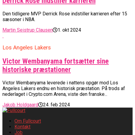
Derrick Rose indstiller karrieren
Den tidligere MVP Derrick Rose indstiller karrieren efter 15
sæsoner i NBA.
Martin Seistrup Clausen
1. okt 2024
Los Angeles Lakers
Victor Wembanyama fortsætter sine
historiske præstationer
Victor Wembanyama leverede i nattens opgør mod Los
Angeles Lakers endnu en historisk præstation. På trods af
nederlaget i Crypto.com Arena, viste den franske...
Jakob Holdgaard
24. feb 2024
Om Fullcourt
Kontakt
Job