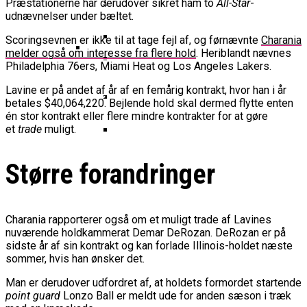
Basketball Klub Rykker Op I
Præstationerne har derudover sikret ham to
All-Star
-
Basketball Champions League
Vanvittigt Overtidsdrama Mod
Imponerede Stort I Debut I Youth
Basketligaen
Bakken Bears Åbner FIBA Europe
udnævnelser under bæltet.
USA
Champions League
Cup Med Smalt Nederlag
Basketball-OL 2024: Se
Scoringsevnen er ikke til at tage fejl af, og førnævnte
Charania
Grupperne Og Sæt Krydser I Din
melder også om interesse fra flere hold
. Heriblandt nævnes
Danske Tobias Jensen Fik
Kalender
Philadelphia 76ers, Miami Heat og Los Angeles Lakers.
Medlemstal I Dansk Basket Boomer:
Spilletid I Testkamp Mod
Bakken Bears Skuffede Og
Lavine er på andet af år af en femårig kontrakt, hvor han i år
Fremgang For 12. År I Træk
Portland Trail Blazers
Misser Champions League-
betales $40,064,220. Bejlende hold skal dermed flytte enten
én stor kontrakt eller flere mindre kontrakter for at gøre
Gruppespil
Medie: Lebron James Vil Stå I
et
trade
muligt.
Spidsen For USA Ved OL 2024
Danske Tobias Jensen Skal Møde
Større forandringer
Portland Trail Blazers I NBA-
Kamp
Charania rapporterer også om et muligt trade af Lavines
nuværende holdkammerat Demar DeRozan. DeRozan er på
sidste år af sin kontrakt og kan forlade Illinois-holdet næste
sommer, hvis han ønsker det.
Man er derudover udfordret af, at holdets formordet startende
point guard
Lonzo Ball er meldt ude for anden sæson i træk