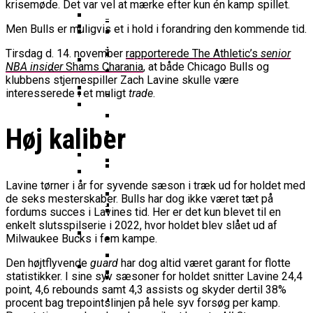
16-Årige Noah Nørgaard Slutter
Årige Udtaget Til Bruttotruppen
krisemøde. Det var vel at mærke efter kun én kamp spillet.
Møder FC Barcelona I Minicopa Endesa´s
Emilie Hesseldal Stopper På
Olympiske Lege
Som Topscorer Til Youth
Mod Georgien
Semifinale
Landsholdet
Bakkens Supertalent
Men Bulls er muligvis et i hold i forandring den kommende tid.
EuroCup
Champions League
Ungdomspokalfinalerne: Her Er Alle
Nominerede Til Grundspillets
Dansk Landstræner Efter Misset
Tirsdag d. 14. november
rapporterede The Athletic’s
senior
Bakken Bears-Stjerne Skifter Til
Vinderne
Bedste Unge Spiller
Morten Stig Jensen Om OL 2024:
EM-Slutrunde: “Vi Har Lagt
NBA insider
Shams Charania
, at både Chicago Bulls og
Klumme
Bundesligaen
EuroLeague Udvider Til 20 Hold:
“Vi Kan Forvente Os En Af De
klubbens stjernespiller Zach Lavine skulle være
Noget Af Stien For Fremtiden”
VM 2023 All-Second Team
Morten Stig
Torsdag Jagter Noah Nørgaard
interesserede i et muligt
trade
.
Dubai, Hapoel Og Valencia
Bedste Omgange OL
Dansk Tenerife-Talent Med Ny
Offentliggjort
Sensation Mod Mægtige Real Madrid I
Træder Ind På Europas Største
Nogensinde”
Brandkamp I Youth Champions
Spansk U18-Kvartfinale
Ekstra Bladet Har Købt Rettighederne
Vildt Comeback Og
Scene
Høj kaliber
Bakken Bears Sender Stjernespiller
League
Til Basketligaen
Trepointsrekord: Bakken Bears
FIBA Giver Danmark Den
Til NBA Summer League
Knækkede Porto Efter Dobbelt
Dårligste Karakter For Skuffende
VM’s All Star-Hold Offentliggjort
Overtidsdrama
To Tidligere Basketliga-Spillere
EuroBasket-Kvalifikation
Wembanyamas EM-Deltagelse I Fare:
Lavine tørner i år for syvende sæson i træk ud for holdet med
Mere Europæisk Topbasket
Udtaget Til Sydsudansk OL-
Noah Nørgaard Og Tenerife Fik
de seks mesterskaber. Bulls har dog ikke været tæt på
Der Er Mange Usikkerheder Lige Nu
BørneBasketFonden Sender
Venter: Dansk Stjerne Skifter Til
Bruttotrup
En God Start På Youth
fordums succes i Lavines tid. Her er det kun blevet til en
Spændende U15-Trup Til Jr. NBA
Spansk EuroCup-Klub
Tyskland Er Verdensmester For
enkelt slutsspilserie i 2022, hvor holdet blev slået ud af
Champions League: “Vores Mål
Europe Tournament Til Sommer
Bakken Bears Skuffer Igen I
Milwaukee Bucks i fem kampe.
Her Er Den Georgiske Og Finske
Første Gang
Er At Vinde Turneringen”
Europa Og Nærmer Sig Tidligt
Trup, Danmark Skal Møde I
Danmarks Kvindelandshold Skal Have
Den højtflyvende
guard
har dog altid været garant for flotte
Exit
Breaking: Team USA Samler
Kampen Om En EM-Billet
statistikker. I sine syv sæsoner for holdet snitter Lavine 24,4
Ny Landstræner
ALBA Berlin Siger Farvel Til
Superstjernerne Til OL 2024
point, 4,6 rebounds samt 4,3 assists og skyder dertil 38%
Fra Drøm Til Virkelighed: Vejen
EuroLeague – Skifter Til
Canada Vinder VM-Bronze Efter
procent bag trepointslinjen på hele syv forsøg per kamp.
Dansk Tenerife-Stortalent