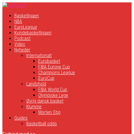
Basketligaen
NBA
EuroLeague
Kvindebasketligaen
Podcast
Video
Nyheder
Internationalt
Eurobasket
FIBA Europe Cup
Champions League
EuroCup
Landshold
FIBA World Cup
Olympiske Lege
Øvrig dansk basket
Klumme
Morten Stig
Guides
Basketball odds