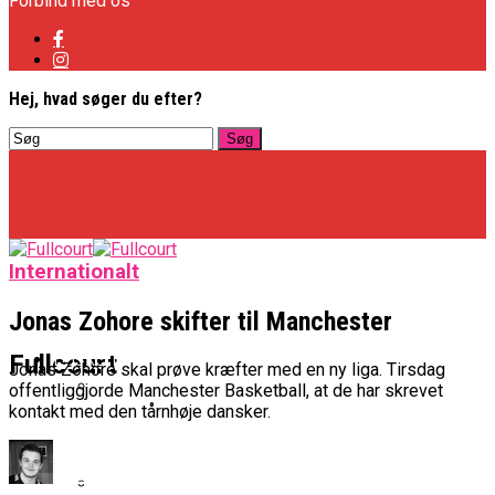
Forbind med os
Hej, hvad søger du efter?
Internationalt
Jonas Zohore skifter til Manchester
Basketligaen
Fullcourt
Jonas Zohore skal prøve kræfter med en ny liga. Tirsdag
offentliggjorde Manchester Basketball, at de har skrevet
kontakt med den tårnhøje dansker.
Officielt: Vejen Gafler Dansker Hos Rabbits
NBA