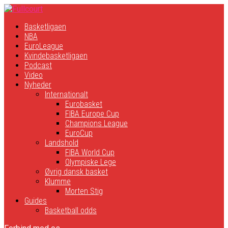
Basketligaen
NBA
EuroLeague
Kvindebasketligaen
Podcast
Video
Nyheder
Internationalt
Eurobasket
FIBA Europe Cup
Champions League
EuroCup
Landshold
FIBA World Cup
Olympiske Lege
Øvrig dansk basket
Klumme
Morten Stig
Guides
Basketball odds