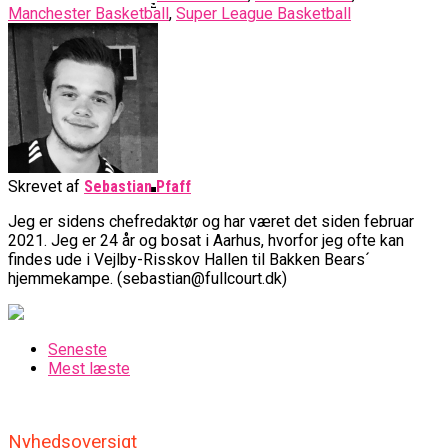
Basketball Klub Rykker Op I
Basketball Champions League
Vanvittigt Overtidsdrama Mod
Manchester Basketball
,
Super League Basketball
Imponerede Stort I Debut I Youth
Basketligaen
Bakken Bears Åbner FIBA Europe
USA
Champions League
Cup Med Smalt Nederlag
Basketball-OL 2024: Se
Grupperne Og Sæt Krydser I Din
Danske Tobias Jensen Fik
Kalender
Medlemstal I Dansk Basket Boomer:
Spilletid I Testkamp Mod
Bakken Bears Skuffede Og
Fremgang For 12. År I Træk
Portland Trail Blazers
Misser Champions League-
Gruppespil
Medie: Lebron James Vil Stå I
Skrevet af
Sebastian Pfaff
Spidsen For USA Ved OL 2024
Jeg er sidens chefredaktør og har været det siden februar
Danske Tobias Jensen Skal Møde
2021. Jeg er 24 år og bosat i Aarhus, hvorfor jeg ofte kan
Portland Trail Blazers I NBA-
findes ude i Vejlby-Risskov Hallen til Bakken Bears´
Kamp
hjemmekampe. (sebastian@fullcourt.dk)
Seneste
Mest læste
Nyhedsoversigt