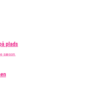
på plads
aen