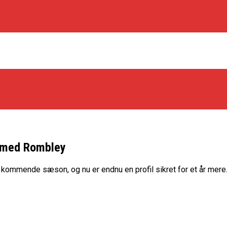
r med Rombley
os Rabbits
n kommende sæson, og nu er endnu en profil sikret for et år mere
oint Guard På Plads
træner