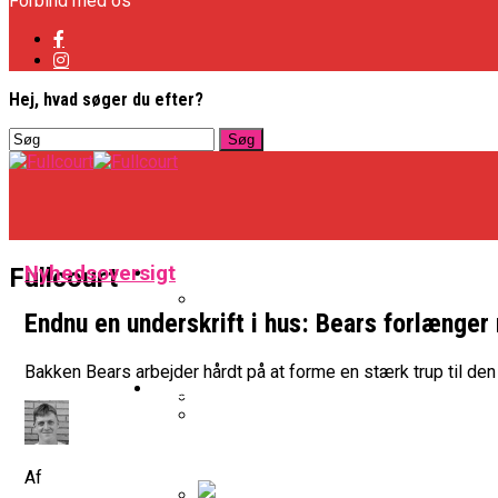
Forbind med os
Hej, hvad søger du efter?
Basketligaen
Nyhedsoversigt
Fullcourt
Endnu en underskrift i hus: Bears forlænge
Officielt: Vejen Gafler Dansker H
Bakken Bears arbejder hårdt på at forme en stærk trup til de
NBA
BK Vejen Opruster: Amerikansk P
Warriors Forlænger Med Succes
Af