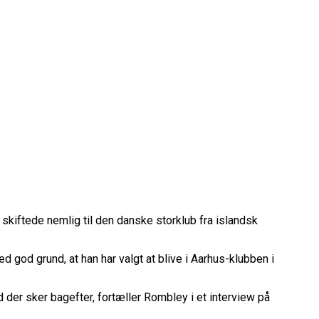
rope Cup
finale
kiftede nemlig til den danske storklub fra islandsk
or Fremtiden”
n
god grund, at han har valgt at blive i Aarhus-klubben i
 der sker bagefter, fortæller Rombley i et interview på
vartfinale
kation