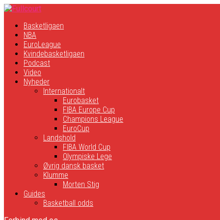
Basketligaen
NBA
EuroLeague
Kvindebasketligaen
Podcast
Video
Nyheder
Internationalt
Eurobasket
FIBA Europe Cup
Champions League
EuroCup
Landshold
FIBA World Cup
Olympiske Lege
Øvrig dansk basket
Klumme
Morten Stig
Guides
Basketball odds