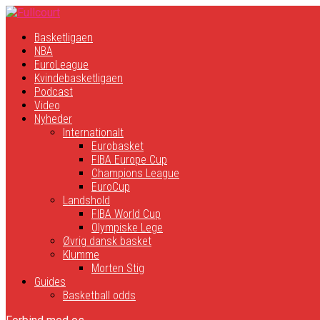
Basketligaen
NBA
EuroLeague
Kvindebasketligaen
Podcast
Video
Nyheder
Internationalt
Eurobasket
FIBA Europe Cup
Champions League
EuroCup
Landshold
FIBA World Cup
Olympiske Lege
Øvrig dansk basket
Klumme
Morten Stig
Guides
Basketball odds