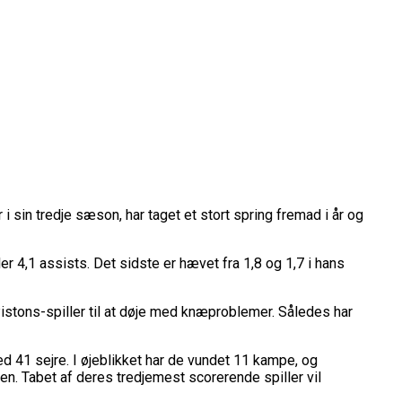
sin tredje sæson, har taget et stort spring fremad i år og
rope Cup
finale
er 4,1 assists. Det sidste er hævet fra 1,8 og 1,7 i hans
or Fremtiden”
Pistons-spiller til at døje med knæproblemer. Således har
n
ed 41 sejre. I øjeblikket har de vundet 11 kampe, og
en. Tabet af deres tredjemest scorerende spiller vil
vartfinale
kation