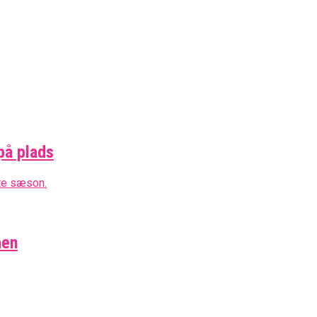
på plads
aen