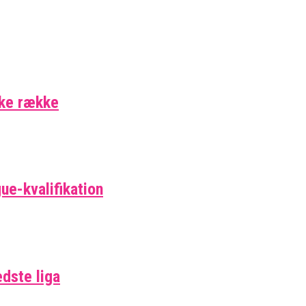
ske række
ue-kvalifikation
edste liga