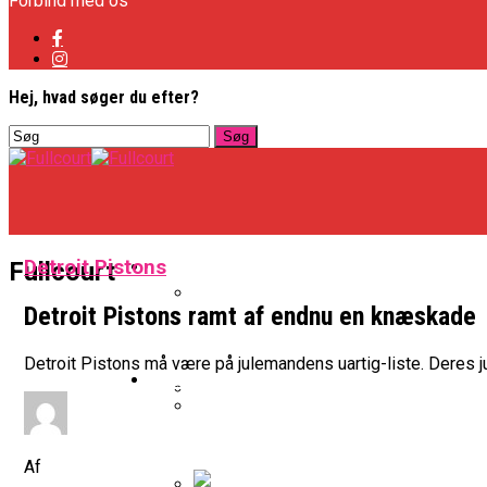
Forbind med os
Hej, hvad søger du efter?
Basketligaen
Detroit Pistons
Fullcourt
Detroit Pistons ramt af endnu en knæskade
Officielt: Vejen Gafler Dansker H
Detroit Pistons må være på julemandens uartig-liste. Deres 
NBA
BK Vejen Opruster: Amerikansk P
Warriors Forlænger Med Succes
Af