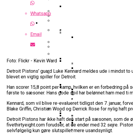
Optakt Til Bakken Bears – MHP 
Highlights: Finland – Danmark
Whatsapp
Uhørt Højt Niveau: Noah Nø
Guides
Falcon Dominerer Årets Hold I K
Podcast: Bakken Bears Jagter P
Basketball odds
Eurobasket
Gustav Knudsen Efter Sejr Mod G
Email
NBA-Scouts Holder Øje: No
Wembanyamas EM-Deltag
Landshold
Landshold: Danmark Bankede Ko
Iffe Lundberg: “Det Er En Kæmp
FIBA Europe Cup
Foto: Flickr - Kevin Ward
College Er Slut: Frida Form
Detroit Pistons’ guard Luke Kennard meldes ude i mindst to u
Interview Med Allan Foss: T
Succesfuld Operation:
blevet en vigtig spiller for Detroit.
Gustav Knudsen Og Spir
FIBA World Cup
Video: August Møller Og Unicaja
Han scorer 15,8 point per kamp, hvilken er en forbedring på se
Champions League
første to sæsoner. Hans gode spil har belønnet ham med ti mi
Bakken Bears-Stjerne Skifte
Emilie Hesseldal Stopper P
Dansk Landstræner Efte
Kennard, som vil blive re-evalueret tidligst den 7. januar, f
Interview Med Allan Fo
Bakkens Supertalent No
Øvrig dansk basket
Blake Griffin, Christian Wood og Derrick Rose for nylig haft
16-Årige Noah Nørgaar
Olympiske Lege
Detroit Pistons har ikke haft den start på sæsonen, som de øns
EuroCup
Bakken Bears Sender Stjern
fivethirtyeight.com forudser, at de ender med 32 sejre. Pist
Torsdag Jagter Noah Nørgaa
Ungdomspokalfinalerne: Her
FIBA Giver Danmark Den
VM 2023 All-Second Te
selvfølgelig kun gøre slutspillet mere usandsynligt.