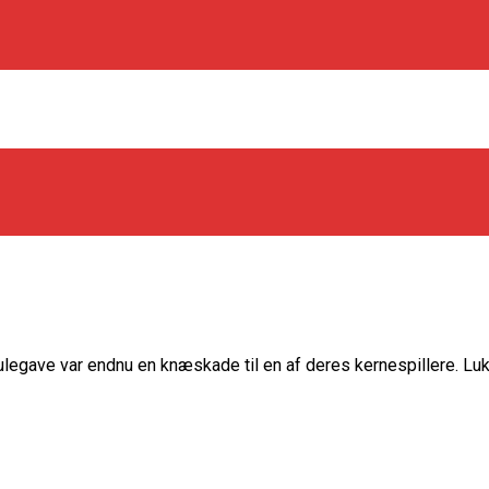
os Rabbits
julegave var endnu en knæskade til en af deres kernespillere. L
oint Guard På Plads
træner