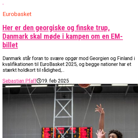
Eurobasket
Her er den georgiske og finske trup,
Danmark skal møde i kampen om en EM-
billet
Danmark står foran to svære opgør mod Georgien og Finland i
kvalifikationen til EuroBasket 2025, og begge nationer har et
stærkt holdkort til rådighed,...
Sebastian Pfaff
19. feb 2025