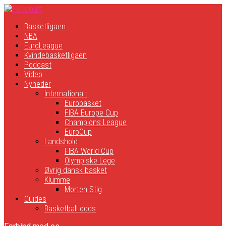
Basketligaen
NBA
EuroLeague
Kvindebasketligaen
Podcast
Video
Nyheder
Internationalt
Eurobasket
FIBA Europe Cup
Champions League
EuroCup
Landshold
FIBA World Cup
Olympiske Lege
Øvrig dansk basket
Klumme
Morten Stig
Guides
Basketball odds