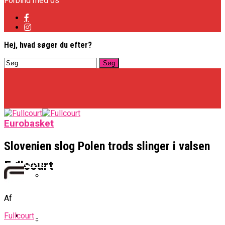
Forbind med os
Hej, hvad søger du efter?
Eurobasket
Slovenien slog Polen trods slinger i valsen
Basketligaen
Fullcourt
Officielt: Vejen Gafler Dansker Hos Rabbits
Af
NBA
Fullcourt