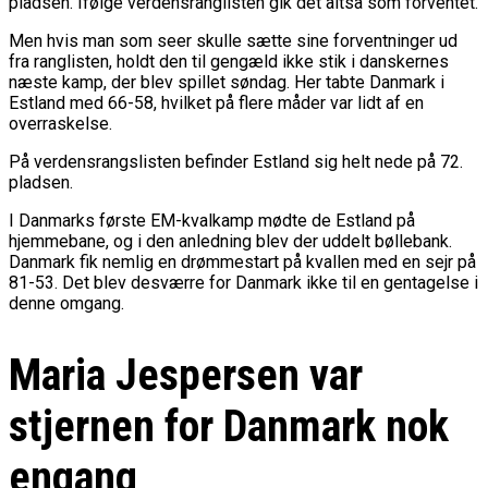
pladsen. Ifølge verdensranglisten gik det altså som forventet.
Men hvis man som seer skulle sætte sine forventninger ud
fra ranglisten, holdt den til gengæld ikke stik i danskernes
næste kamp, der blev spillet søndag. Her tabte Danmark i
Estland med 66-58, hvilket på flere måder var lidt af en
overraskelse.
På verdensrangslisten befinder Estland sig helt nede på 72.
pladsen.
I Danmarks første EM-kvalkamp mødte de Estland på
hjemmebane, og i den anledning blev der uddelt bøllebank.
Danmark fik nemlig en drømmestart på kvallen med en sejr på
81-53. Det blev desværre for Danmark ikke til en gentagelse i
denne omgang.
Maria Jespersen var
stjernen for Danmark nok
engang