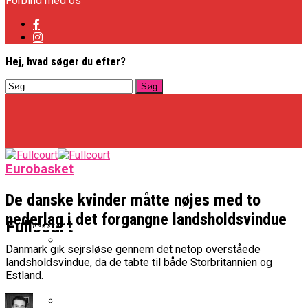
Forbind med os
Hej, hvad søger du efter?
Eurobasket
De danske kvinder måtte nøjes med to
nederlag i det forgangne landsholdsvindue
Basketligaen
Fullcourt
Danmark gik sejrsløse gennem det netop overståede
landsholdsvindue, da de tabte til både Storbritannien og
Officielt: Vejen Gafler Dansker Hos Rabbits
Estland.
NBA