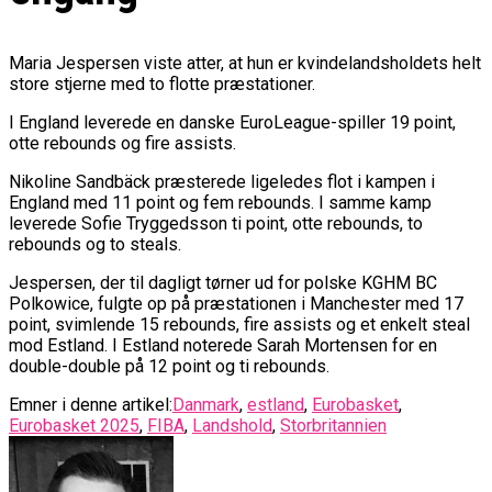
Maria Jespersen viste atter, at hun er kvindelandsholdets helt
store stjerne med to flotte præstationer.
I England leverede en danske EuroLeague-spiller 19 point,
otte rebounds og fire assists.
Nikoline Sandbäck præsterede ligeledes flot i kampen i
England med 11 point og fem rebounds. I samme kamp
leverede Sofie Tryggedsson ti point, otte rebounds, to
rebounds og to steals.
Jespersen, der til dagligt tørner ud for polske KGHM BC
Polkowice, fulgte op på præstationen i Manchester med 17
point, svimlende 15 rebounds, fire assists og et enkelt steal
mod Estland. I Estland noterede Sarah Mortensen for en
double-double på 12 point og ti rebounds.
Emner i denne artikel:
Danmark
,
estland
,
Eurobasket
,
Eurobasket 2025
,
FIBA
,
Landshold
,
Storbritannien