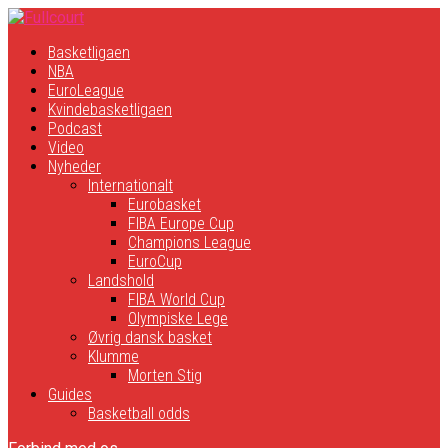
Basketligaen
NBA
EuroLeague
Kvindebasketligaen
Podcast
Video
Nyheder
Internationalt
Eurobasket
FIBA Europe Cup
Champions League
EuroCup
Landshold
FIBA World Cup
Olympiske Lege
Øvrig dansk basket
Klumme
Morten Stig
Guides
Basketball odds