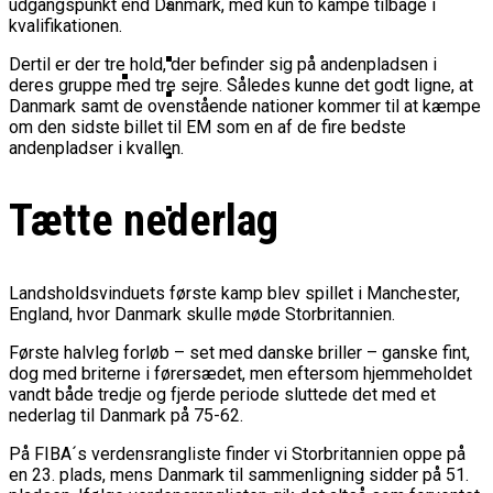
Basketball Klub Rykker Op I
udgangspunkt end Danmark, med kun to kampe tilbage i
Basketball Champions League
Vanvittigt Overtidsdrama Mod
Imponerede Stort I Debut I Youth
Basketligaen
Bakken Bears Åbner FIBA Europe
kvalifikationen.
USA
Champions League
Cup Med Smalt Nederlag
Basketball-OL 2024: Se
Dertil er der tre hold, der befinder sig på andenpladsen i
Grupperne Og Sæt Krydser I Din
deres gruppe med tre sejre. Således kunne det godt ligne, at
Danske Tobias Jensen Fik
Kalender
Danmark samt de ovenstående nationer kommer til at kæmpe
Medlemstal I Dansk Basket Boomer:
om den sidste billet til EM som en af de fire bedste
Spilletid I Testkamp Mod
Bakken Bears Skuffede Og
Fremgang For 12. År I Træk
andenpladser i kvallen.
Portland Trail Blazers
Misser Champions League-
Gruppespil
Medie: Lebron James Vil Stå I
Tætte nederlag
Spidsen For USA Ved OL 2024
Danske Tobias Jensen Skal Møde
Portland Trail Blazers I NBA-
Landsholdsvinduets første kamp blev spillet i Manchester,
Kamp
England, hvor Danmark skulle møde Storbritannien.
Første halvleg forløb – set med danske briller – ganske fint,
dog med briterne i førersædet, men eftersom hjemmeholdet
vandt både tredje og fjerde periode sluttede det med et
nederlag til Danmark på 75-62.
På FIBA´s verdensrangliste finder vi Storbritannien oppe på
en 23. plads, mens Danmark til sammenligning sidder på 51.