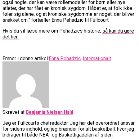
også nogle, der kan være rollemodeller for børn eller nye
atleter, der har fået en kronisk sygdom. Håbet er, at folk ikke
føler sig alene, og at kroniske sygdomme er noget, der bliver
Video: August Møller Og Unicaja Malaga
snakket om,” fortæller Enna Pehadzic til Fullcourt.
Møder FC Barcelona I Minicopa Endesa´s
Semifinale
Hvis du vil læse mere om Pehadzics historie,
så kan du gøre
det her.
Emner i denne artikel:
Enna Pehadzic
,
Internationalt
Skrevet af
Benjamin Nielsen Hald
Jeg er Fullcourts chefredaktør. Jeg har det overordnet ansvar
for sidens indhold, og jeg brænder for alt basketball, hvor jeg
bidrager til både NBA- og Basketligadelen af siden.