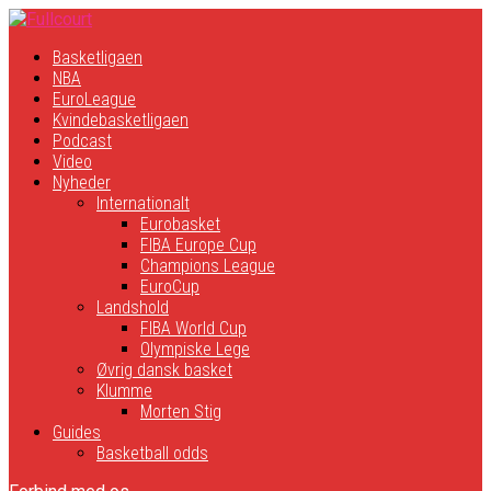
Basketligaen
NBA
EuroLeague
Kvindebasketligaen
Podcast
Video
Nyheder
Internationalt
Eurobasket
FIBA Europe Cup
Champions League
EuroCup
Landshold
FIBA World Cup
Olympiske Lege
Øvrig dansk basket
Klumme
Morten Stig
Guides
Basketball odds