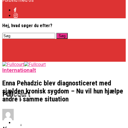
Forbind med os
Hej, hvad søger du efter?
Internationalt
Enna Pehadzic blev diagnosticeret med
sjælden kronisk sygdom – Nu vil hun hjælpe
Basketligaen
Fullcourt
andre i samme situation
Officielt: Vejen Gafler Dansker Hos Rabbits
NBA