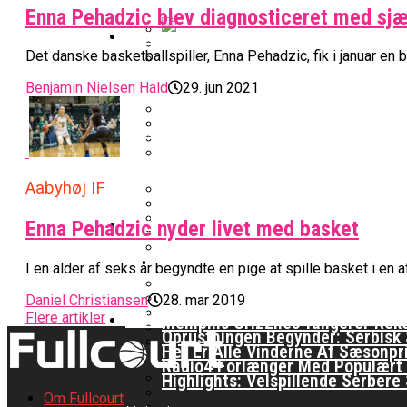
Warriors Forlænger Med Succes
Enna Pehadzic blev diagnosticeret med sjæ
EuroLeague
Det danske basketballspiller, Enna Pehadzic, fik i januar e
Nu Står Det Klart: Den Dag Start
Miami Heat Smider Skandaleramt
Benjamin Nielsen Hald
29. jun 2021
Danskerne Imponerede Torsdag A
Kvindebasketligaen
Værløse-Komet Skifter Til Den 
Stjerne Akut Opereret: Misser 
Anders Sommer Scorer Kæmpe T
Aabyhøj IF
College Er Slut: Frida Formann F
Podcast
Enna Pehadzic nyder livet med basket
Officielt: Bakken Skal Spille Ch
All-Star Guard Nærmer Sig Come
Sølv Til Tobias Jensen: Bayern 
I en alder af seks år begyndte en pige at spille basket i en a
Efter ‘The Double’: Kvindebasket
Podcast: “Med Lars Og Torben S
Daniel Christiansen
28. mar 2019
Video
Flere artikler
Memphis Grizzlies Tangerer Rek
Oprustningen Begynder: Serbisk S
Her Er Alle Vinderne Af Sæsonpr
Radio4 Forlænger Med Populært
Highlights: Velspillende Serbe
Om Fullcourt