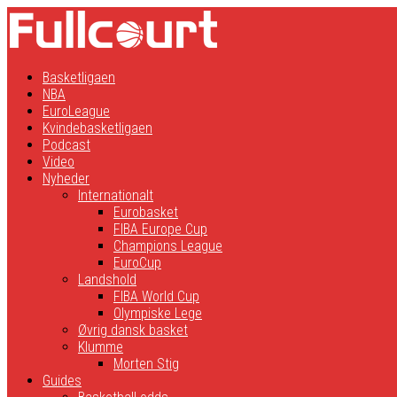
Basketligaen
NBA
EuroLeague
Kvindebasketligaen
Podcast
Video
Nyheder
Internationalt
Eurobasket
FIBA Europe Cup
Champions League
EuroCup
Landshold
FIBA World Cup
Olympiske Lege
Øvrig dansk basket
Klumme
Morten Stig
Guides