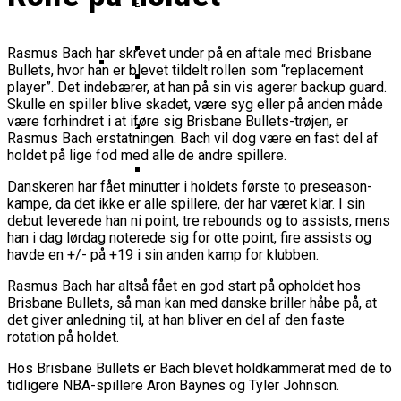
Basketball Klub Rykker Op I
Basketball Champions League
Vanvittigt Overtidsdrama Mod
Imponerede Stort I Debut I Youth
Basketligaen
Bakken Bears Åbner FIBA Europe
USA
Champions League
Cup Med Smalt Nederlag
Basketball-OL 2024: Se
Rasmus Bach har skrevet under på en aftale med Brisbane
Grupperne Og Sæt Krydser I Din
Bullets, hvor han er blevet tildelt rollen som “replacement
Danske Tobias Jensen Fik
Kalender
player”. Det indebærer, at han på sin vis agerer backup guard.
Medlemstal I Dansk Basket Boomer:
Skulle en spiller blive skadet, være syg eller på anden måde
Spilletid I Testkamp Mod
Bakken Bears Skuffede Og
Fremgang For 12. År I Træk
være forhindret i at iføre sig Brisbane Bullets-trøjen, er
Portland Trail Blazers
Misser Champions League-
Rasmus Bach erstatningen. Bach vil dog være en fast del af
holdet på lige fod med alle de andre spillere.
Gruppespil
Medie: Lebron James Vil Stå I
Spidsen For USA Ved OL 2024
Danskeren har fået minutter i holdets første to preseason-
kampe, da det ikke er alle spillere, der har været klar. I sin
Danske Tobias Jensen Skal Møde
debut leverede han ni point, tre rebounds og to assists, mens
Portland Trail Blazers I NBA-
han i dag lørdag noterede sig for otte point, fire assists og
Kamp
havde en +/- på +19 i sin anden kamp for klubben.
Rasmus Bach har altså fået en god start på opholdet hos
Brisbane Bullets, så man kan med danske briller håbe på, at
det giver anledning til, at han bliver en del af den faste
rotation på holdet.
Hos Brisbane Bullets er Bach blevet holdkammerat med de to
tidligere NBA-spillere Aron Baynes og Tyler Johnson.