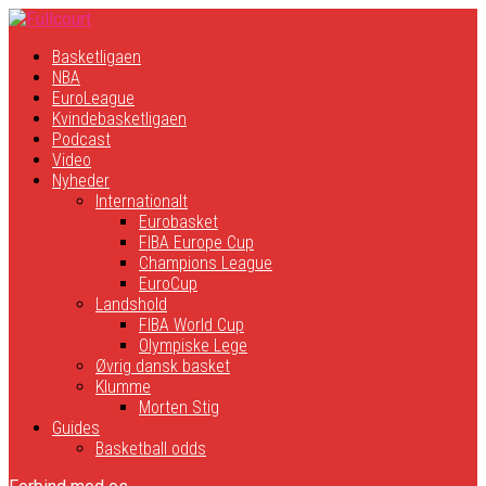
Basketligaen
NBA
EuroLeague
Kvindebasketligaen
Podcast
Video
Nyheder
Internationalt
Eurobasket
FIBA Europe Cup
Champions League
EuroCup
Landshold
FIBA World Cup
Olympiske Lege
Øvrig dansk basket
Klumme
Morten Stig
Guides
Basketball odds