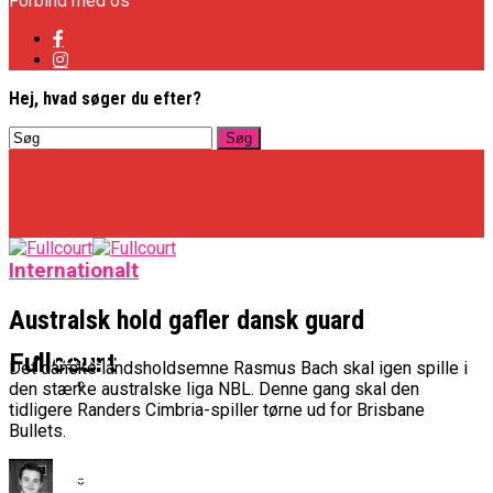
Forbind med os
Hej, hvad søger du efter?
Internationalt
Australsk hold gafler dansk guard
Basketligaen
Fullcourt
Det danske landsholdsemne Rasmus Bach skal igen spille i
den stærke australske liga NBL. Denne gang skal den
tidligere Randers Cimbria-spiller tørne ud for Brisbane
Officielt: Vejen Gafler Dansker Hos Rabbits
Bullets.
NBA