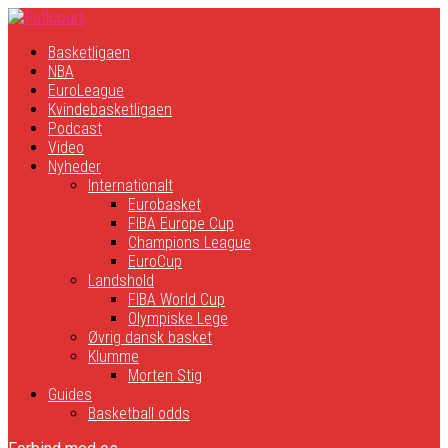
Basketligaen
NBA
EuroLeague
Kvindebasketligaen
Podcast
Video
Nyheder
Internationalt
Eurobasket
FIBA Europe Cup
Champions League
EuroCup
Landshold
FIBA World Cup
Olympiske Lege
Øvrig dansk basket
Klumme
Morten Stig
Guides
Basketball odds