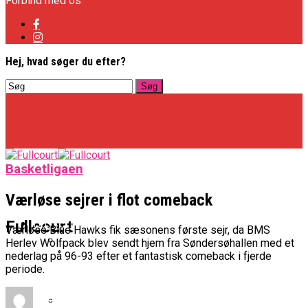
Forbind med os
Hej, hvad søger du efter?
Basketligaen
Værløse sejrer i flot comeback
Basketligaen
Fullcourt
Værløse Blue Hawks fik sæsonens første sejr, da BMS
Herlev Wolfpack blev sendt hjem fra Søndersøhallen med et
nederlag på 96-93 efter et fantastisk comeback i fjerde
Officielt: Vejen Gafler Dansker Hos Rabbits
periode.
NBA