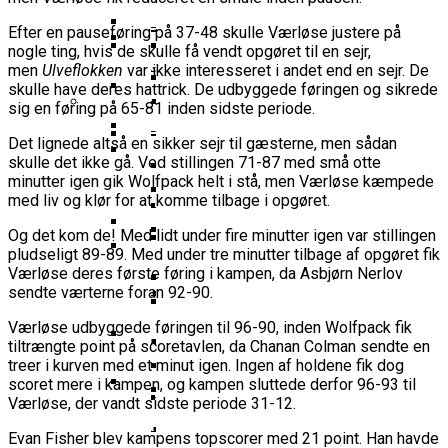
16-Årige Noah Nørgaard Slutter
Årige Udtaget Til Bruttotruppen
Møder FC Barcelona I Minicopa Endesa´s
Emilie Hesseldal Stopper På
Olympiske Lege
Som Topscorer Til Youth
Mod Georgien
Efter en pauseføring på 37-48 skulle Værløse justere på
Semifinale
Landsholdet
Bakkens Supertalent
EuroCup
nogle ting, hvis de skulle få vendt opgøret til en sejr,
Champions League
Ungdomspokalfinalerne: Her Er Alle
Nominerede Til Grundspillets
Dansk Landstræner Efter Misset
men
Ulveflokken
var ikke interesseret i andet end en sejr. De
Bakken Bears-Stjerne Skifter Til
Vinderne
Bedste Unge Spiller
Morten Stig Jensen Om OL 2024:
skulle have deres hattrick. De udbyggede føringen og sikrede
EM-Slutrunde: “Vi Har Lagt
Klumme
Bundesligaen
sig en føring på 65-81 inden sidste periode.
EuroLeague Udvider Til 20 Hold:
“Vi Kan Forvente Os En Af De
Noget Af Stien For Fremtiden”
VM 2023 All-Second Team
Morten Stig
Torsdag Jagter Noah Nørgaard
Dubai, Hapoel Og Valencia
Bedste Omgange OL
Dansk Tenerife-Talent Med Ny
Offentliggjort
Det lignede altså en sikker sejr til gæsterne, men sådan
Sensation Mod Mægtige Real Madrid I
Træder Ind På Europas Største
Nogensinde”
skulle det ikke gå. Ved stillingen 71-87 med små otte
Brandkamp I Youth Champions
Spansk U18-Kvartfinale
Ekstra Bladet Har Købt Rettighederne
Vildt Comeback Og
minutter igen gik Wolfpack helt i stå, men Værløse kæmpede
Scene
Bakken Bears Sender Stjernespiller
League
Til Basketligaen
Trepointsrekord: Bakken Bears
med liv og klør for at komme tilbage i opgøret.
FIBA Giver Danmark Den
Til NBA Summer League
Knækkede Porto Efter Dobbelt
Dårligste Karakter For Skuffende
VM’s All Star-Hold Offentliggjort
Og det kom de! Med lidt under fire minutter igen var stillingen
Overtidsdrama
To Tidligere Basketliga-Spillere
EuroBasket-Kvalifikation
pludseligt 89-89. Med under tre minutter tilbage af opgøret fik
Wembanyamas EM-Deltagelse I Fare:
Mere Europæisk Topbasket
Udtaget Til Sydsudansk OL-
Værløse deres første føring i kampen, da Asbjørn Nerlov
Noah Nørgaard Og Tenerife Fik
Der Er Mange Usikkerheder Lige Nu
BørneBasketFonden Sender
sendte værterne foran 92-90.
Venter: Dansk Stjerne Skifter Til
Bruttotrup
En God Start På Youth
Spændende U15-Trup Til Jr. NBA
Spansk EuroCup-Klub
Tyskland Er Verdensmester For
Champions League: “Vores Mål
Værløse udbyggede føringen til 96-90, inden Wolfpack fik
Europe Tournament Til Sommer
Bakken Bears Skuffer Igen I
Her Er Den Georgiske Og Finske
Første Gang
tiltrængte point på scoretavlen, da Chanan Colman sendte en
Er At Vinde Turneringen”
Europa Og Nærmer Sig Tidligt
treer i kurven med et minut igen. Ingen af holdene fik dog
Trup, Danmark Skal Møde I
Danmarks Kvindelandshold Skal Have
Exit
Breaking: Team USA Samler
scoret mere i kampen, og kampen sluttede derfor 96-93 til
Kampen Om En EM-Billet
Ny Landstræner
Værløse, der vandt sidste periode 31-12.
ALBA Berlin Siger Farvel Til
Superstjernerne Til OL 2024
Fra Drøm Til Virkelighed: Vejen
EuroLeague – Skifter Til
Canada Vinder VM-Bronze Efter
Dansk Tenerife-Stortalent
Evan Fisher blev kampens topscorer med 21 point. Han havde