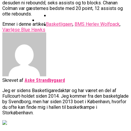
Basketball Klub Rykker Op I
Basketball Champions League
Vanvittigt Overtidsdrama Mod
desuden ni rebounds, seks assists og to blocks. Chanan
Imponerede Stort I Debut I Youth
Basketligaen
Bakken Bears Åbner FIBA Europe
Colman var gæsternes bedste med 20 point, 12 assists og
USA
Champions League
Cup Med Smalt Nederlag
Basketball-OL 2024: Se
otte rebounds.
Grupperne Og Sæt Krydser I Din
Emner i denne artikel:
Basketligaen
,
BMS Herlev Wolfpack
,
Danske Tobias Jensen Fik
Kalender
Værløse Blue Hawks
Medlemstal I Dansk Basket Boomer:
Spilletid I Testkamp Mod
Bakken Bears Skuffede Og
Fremgang For 12. År I Træk
Portland Trail Blazers
Misser Champions League-
Gruppespil
Medie: Lebron James Vil Stå I
Spidsen For USA Ved OL 2024
Danske Tobias Jensen Skal Møde
Portland Trail Blazers I NBA-
Skrevet af
Aske Strandbygaard
Kamp
Jeg er sidens Basketligaredaktør og har været en del af
Fullcourt-holdet siden 2014. Jeg kommer fra den basketglade
by Svendborg, men har siden 2013 boet i København, hvorfor
du ofte kan finde mig i hallen til basketkampe i
Storkøbenhavn.