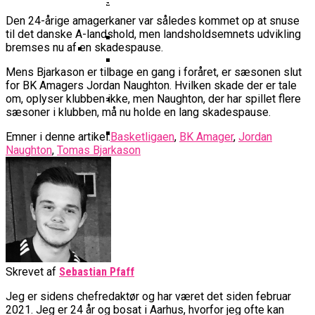
Basketball Klub Rykker Op I
Basketball Champions League
Vanvittigt Overtidsdrama Mod
Imponerede Stort I Debut I Youth
Basketligaen
Bakken Bears Åbner FIBA Europe
Den 24-årige amagerkaner var således kommet op at snuse
USA
Champions League
Cup Med Smalt Nederlag
Basketball-OL 2024: Se
til det danske A-landshold, men landsholdsemnets udvikling
bremses nu af en skadespause.
Grupperne Og Sæt Krydser I Din
Danske Tobias Jensen Fik
Kalender
Mens Bjarkason er tilbage en gang i foråret, er sæsonen slut
Medlemstal I Dansk Basket Boomer:
Spilletid I Testkamp Mod
for BK Amagers Jordan Naughton. Hvilken skade der er tale
Bakken Bears Skuffede Og
Fremgang For 12. År I Træk
om, oplyser klubben ikke, men Naughton, der har spillet flere
Portland Trail Blazers
Misser Champions League-
sæsoner i klubben, må nu holde en lang skadespause.
Gruppespil
Medie: Lebron James Vil Stå I
Emner i denne artikel:
Basketligaen
,
BK Amager
,
Jordan
Spidsen For USA Ved OL 2024
Naughton
,
Tomas Bjarkason
Danske Tobias Jensen Skal Møde
Portland Trail Blazers I NBA-
Kamp
Skrevet af
Sebastian Pfaff
Jeg er sidens chefredaktør og har været det siden februar
2021. Jeg er 24 år og bosat i Aarhus, hvorfor jeg ofte kan