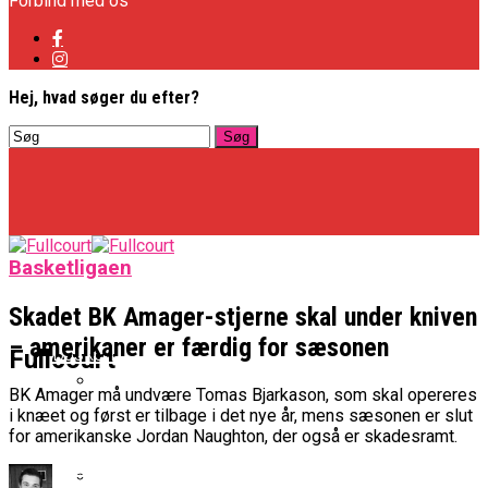
Forbind med os
Hej, hvad søger du efter?
Basketligaen
Skadet BK Amager-stjerne skal under kniven
– amerikaner er færdig for sæsonen
Basketligaen
Fullcourt
BK Amager må undvære Tomas Bjarkason, som skal opereres
i knæet og først er tilbage i det nye år, mens sæsonen er slut
Officielt: Vejen Gafler Dansker Hos Rabbits
for amerikanske Jordan Naughton, der også er skadesramt.
NBA