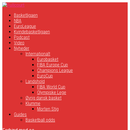
Basketligaen
NBA
EuroLeague
Kvindebasketligaen
Podcast
Video
Nyheder
Internationalt
Eurobasket
FIBA Europe Cup
Champions League
EuroCup
Landshold
FIBA World Cup
Olympiske Lege
Øvrig dansk basket
Klumme
Morten Stig
Guides
Basketball odds