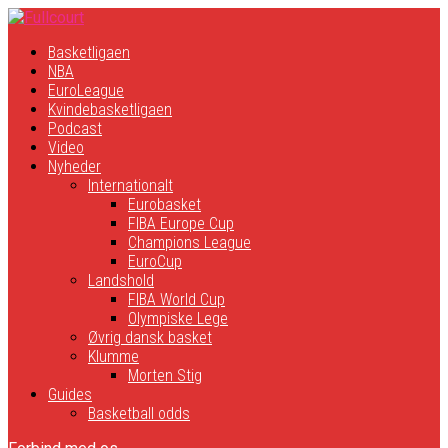
Basketligaen
NBA
EuroLeague
Kvindebasketligaen
Podcast
Video
Nyheder
Internationalt
Eurobasket
FIBA Europe Cup
Champions League
EuroCup
Landshold
FIBA World Cup
Olympiske Lege
Øvrig dansk basket
Klumme
Morten Stig
Guides
Basketball odds