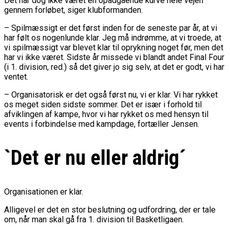
Det har dog ikke været en opadgående kurve hele vejen
gennem forløbet, siger klubformanden.
– Spilmæssigt er det først inden for de seneste par år, at vi
har følt os nogenlunde klar. Jeg må indrømme, at vi troede, at
vi spilmæssigt var blevet klar til oprykning noget før, men det
har vi ikke været. Sidste år missede vi blandt andet Final Four
(i 1. division, red.) så det giver jo sig selv, at det er godt, vi har
ventet.
– Organisatorisk er det også først nu, vi er klar. Vi har rykket
os meget siden sidste sommer. Det er især i forhold til
afviklingen af kampe, hvor vi har rykket os med hensyn til
events i forbindelse med kampdage, fortæller Jensen.
`Det er nu eller aldrig´
Organisationen er klar.
Alligevel er det en stor beslutning og udfordring, der er tale
om, når man skal gå fra 1. division til Basketligaen.