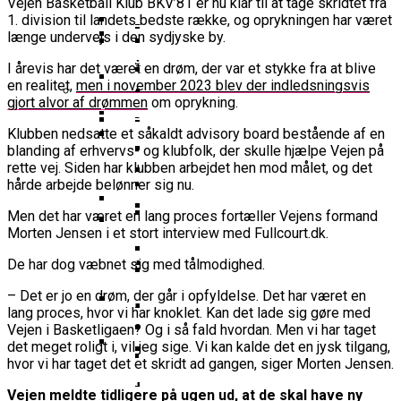
Vejen Basketball Klub BKV’81 er nu klar til at tage skridtet fra
16-Årige Noah Nørgaard Slutter
Årige Udtaget Til Bruttotruppen
Møder FC Barcelona I Minicopa Endesa´s
Emilie Hesseldal Stopper På
Olympiske Lege
1. division til landets bedste række, og oprykningen har været
Som Topscorer Til Youth
Mod Georgien
Semifinale
Landsholdet
Bakkens Supertalent
længe undervejs i den sydjyske by.
EuroCup
Champions League
Ungdomspokalfinalerne: Her Er Alle
Nominerede Til Grundspillets
Dansk Landstræner Efter Misset
I årevis har det været en drøm, der var et stykke fra at blive
Bakken Bears-Stjerne Skifter Til
Vinderne
Bedste Unge Spiller
Morten Stig Jensen Om OL 2024:
EM-Slutrunde: “Vi Har Lagt
en realitet,
men i november 2023 blev der indledsningsvis
Klumme
Bundesligaen
EuroLeague Udvider Til 20 Hold:
“Vi Kan Forvente Os En Af De
gjort alvor af drømmen
om oprykning.
Noget Af Stien For Fremtiden”
VM 2023 All-Second Team
Morten Stig
Torsdag Jagter Noah Nørgaard
Dubai, Hapoel Og Valencia
Bedste Omgange OL
Dansk Tenerife-Talent Med Ny
Offentliggjort
Klubben nedsatte et såkaldt advisory board bestående af en
Sensation Mod Mægtige Real Madrid I
Træder Ind På Europas Største
Nogensinde”
Brandkamp I Youth Champions
blanding af erhvervs- og klubfolk, der skulle hjælpe Vejen på
Spansk U18-Kvartfinale
Ekstra Bladet Har Købt Rettighederne
Vildt Comeback Og
Scene
rette vej. Siden har klubben arbejdet hen mod målet, og det
Bakken Bears Sender Stjernespiller
League
Til Basketligaen
Trepointsrekord: Bakken Bears
FIBA Giver Danmark Den
hårde arbejde belønner sig nu.
Til NBA Summer League
Knækkede Porto Efter Dobbelt
Dårligste Karakter For Skuffende
VM’s All Star-Hold Offentliggjort
Men det har været en lang proces fortæller Vejens formand
Overtidsdrama
To Tidligere Basketliga-Spillere
EuroBasket-Kvalifikation
Morten Jensen i et stort interview med Fullcourt.dk.
Wembanyamas EM-Deltagelse I Fare:
Mere Europæisk Topbasket
Udtaget Til Sydsudansk OL-
Noah Nørgaard Og Tenerife Fik
Der Er Mange Usikkerheder Lige Nu
BørneBasketFonden Sender
Venter: Dansk Stjerne Skifter Til
Bruttotrup
De har dog væbnet sig med tålmodighed.
En God Start På Youth
Spændende U15-Trup Til Jr. NBA
Spansk EuroCup-Klub
Tyskland Er Verdensmester For
Champions League: “Vores Mål
– Det er jo en drøm, der går i opfyldelse. Det har været en
Europe Tournament Til Sommer
Bakken Bears Skuffer Igen I
Her Er Den Georgiske Og Finske
Første Gang
lang proces, hvor vi har knoklet. Kan det lade sig gøre med
Er At Vinde Turneringen”
Europa Og Nærmer Sig Tidligt
Trup, Danmark Skal Møde I
Vejen i Basketligaen? Og i så fald hvordan. Men vi har taget
Danmarks Kvindelandshold Skal Have
Exit
Breaking: Team USA Samler
det meget roligt i, vil jeg sige. Vi kan kalde det en jysk tilgang,
Kampen Om En EM-Billet
Ny Landstræner
ALBA Berlin Siger Farvel Til
Superstjernerne Til OL 2024
hvor vi har taget det et skridt ad gangen, siger Morten Jensen.
Fra Drøm Til Virkelighed: Vejen
EuroLeague – Skifter Til
Canada Vinder VM-Bronze Efter
Dansk Tenerife-Stortalent
Vejen meldte tidligere på ugen ud, at de skal have ny