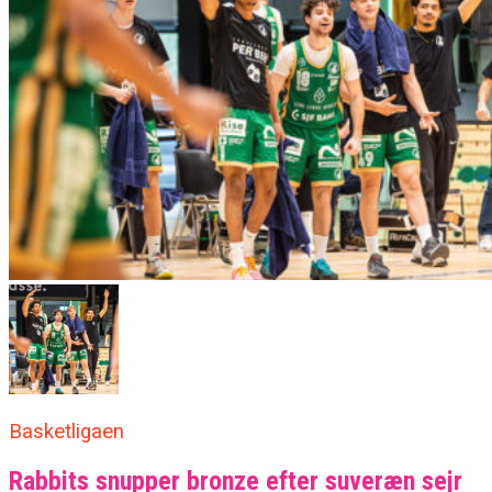
Basketligaen
Rabbits snupper bronze efter suveræn sejr