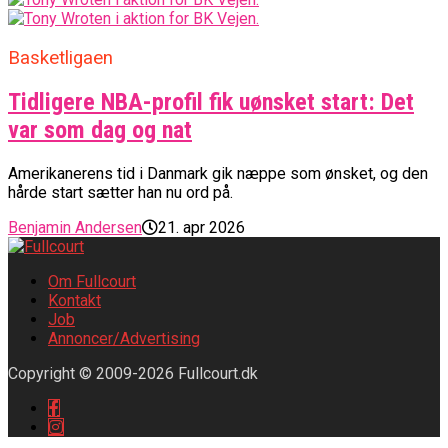
Basketligaen
Tidligere NBA-profil fik uønsket start: Det
var som dag og nat
Amerikanerens tid i Danmark gik næppe som ønsket, og den
hårde start sætter han nu ord på.
Benjamin Andersen
21. apr 2026
Om Fullcourt
Kontakt
Job
Annoncer/Advertising
Copyright © 2009-2026 Fullcourt.dk