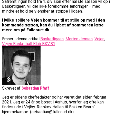
Såfremt ingen hold fra 1. division efter næste sæson vil op i
Basketligaen, vil der ikke forekomme ændringer – med
mindre et hold selv ønsker at stoppe i ligaen.
Hvilke spillere Vejen kommer til at stille op med i den
kommende sæson, kan du i løbet af sommeren læse
mere om på Fullcourt.dk.
Emner i denne artikel:
Basketligaen
,
Morten Jensen
,
Vejen
,
Vejen Basketball Klub BKV’81
Skrevet af
Sebastian Pfaff
Jeg er sidens chefredaktør og har været det siden februar
2021. Jeg er 24 år og bosat i Aarhus, hvorfor jeg ofte kan
findes ude i Vejlby-Risskov Hallen til Bakken Bears´
hjemmekampe. (sebastian@fullcourt.dk)