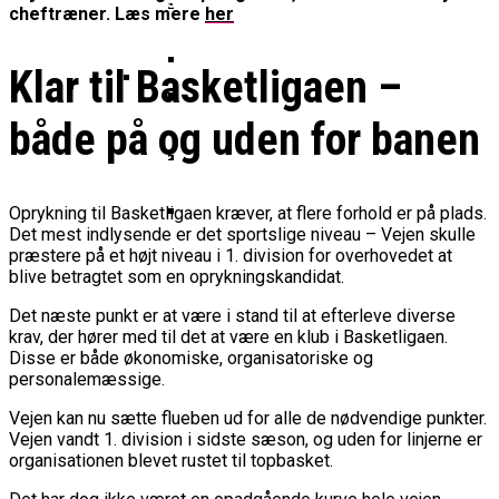
Basketball Klub Rykker Op I
Basketball Champions League
Vanvittigt Overtidsdrama Mod
cheftræner. Læs mere
her
Imponerede Stort I Debut I Youth
Basketligaen
Bakken Bears Åbner FIBA Europe
USA
Champions League
Cup Med Smalt Nederlag
Basketball-OL 2024: Se
Klar til Basketligaen –
Grupperne Og Sæt Krydser I Din
Danske Tobias Jensen Fik
Kalender
Medlemstal I Dansk Basket Boomer:
både på og uden for banen
Spilletid I Testkamp Mod
Bakken Bears Skuffede Og
Fremgang For 12. År I Træk
Portland Trail Blazers
Misser Champions League-
Gruppespil
Medie: Lebron James Vil Stå I
Oprykning til Basketligaen kræver, at flere forhold er på plads.
Spidsen For USA Ved OL 2024
Det mest indlysende er det sportslige niveau – Vejen skulle
præstere på et højt niveau i 1. division for overhovedet at
Danske Tobias Jensen Skal Møde
blive betragtet som en oprykningskandidat.
Portland Trail Blazers I NBA-
Kamp
Det næste punkt er at være i stand til at efterleve diverse
krav, der hører med til det at være en klub i Basketligaen.
Disse er både økonomiske, organisatoriske og
personalemæssige.
Vejen kan nu sætte flueben ud for alle de nødvendige punkter.
Vejen vandt 1. division i sidste sæson, og uden for linjerne er
organisationen blevet rustet til topbasket.