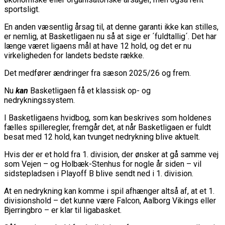
sportsligt.
En anden væsentlig årsag til, at denne garanti ikke kan stilles,
er nemlig, at Basketligaen nu så at sige er ´fuldtallig´. Det har
længe været ligaens mål at have 12 hold, og det er nu
virkeligheden for landets bedste række.
Det medfører ændringer fra sæson 2025/26 og frem.
Nu
kan
Basketligaen få et klassisk op- og
nedrykningssystem.
I Basketligaens hvidbog, som kan beskrives som holdenes
fælles spilleregler, fremgår det, at når Basketligaen er fuldt
besat med 12 hold, kan tvunget nedrykning blive aktuelt.
Hvis der er et hold fra 1. division, der ønsker at gå samme vej
som Vejen – og Holbæk-Stenhus for nogle år siden – vil
sidstepladsen i Playoff B blive sendt ned i 1. division.
At en nedrykning kan komme i spil afhænger altså af, at et 1.
divisionshold – det kunne være Falcon, Aalborg Vikings eller
Bjerringbro – er klar til ligabasket.