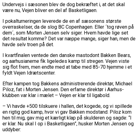
Undervejs i sæsonen blev de dog bekræftet i, at det skal
være nu, Vejen bliver en del af Basketligaen.
I pokalturneringen leverede de en af sæsonens største
overraskelser, da de slog BC Copenhagen. Eller ´tog røven på
dem´, som Morten Jensen selv siger. Hvem havde lige set
det resultat komme? Det var næppe mange, siger han, men de
havde selv troen på det.
I kvartfinalen ventede den danske mastodont Bakken Bears,
og aarhusianerne fik ligeledes kamp til stregen. Vejen viste
sig flot frem, men endte med at tabe med 85-70 hjemme i et
fyldt Vejen Idrætscenter.
Efter kampen tog Bakkens administrerende direktør, Michael
Piloz, fat i Morten Jensen. Den erfarne direktør i Aarhus-
klubben var klar i mælet – Vejen er klar til ligabold.
– Vi havde +500 tilskuere i hallen, det kogede, og vi spillede
en rigtig god kamp, hvor vi gav Bakken modstand. Piloz kom
hen til mig, gav mig et kærligt klap på skulderen og sagde: “I
er klar. Nu skal I op i Basketligaen”, husker Morten Jensen og
uddyber: