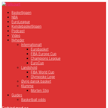
Basketligaen
NBA
EuroLeague
Kvindebasketligaen
Podcast
Video
Nyheder
Internationalt
Eurobasket
FIBA Europe Cup
Champions League
EuroCup
Landshold
FIBA World Cup
Olympiske Lege
Øvrig dansk basket
Klumme
Morten Stig
Guides
Basketball odds