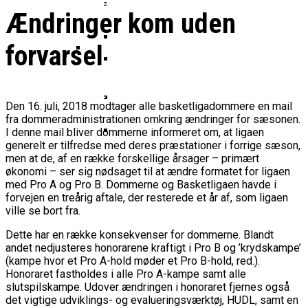
Basketball Klub Rykker Op I
Basketball Champions League
Vanvittigt Overtidsdrama Mod
Imponerede Stort I Debut I Youth
Ændringer kom uden
Basketligaen
Bakken Bears Åbner FIBA Europe
USA
Champions League
Cup Med Smalt Nederlag
Basketball-OL 2024: Se
forvarsel
Grupperne Og Sæt Krydser I Din
Danske Tobias Jensen Fik
Kalender
Medlemstal I Dansk Basket Boomer:
Spilletid I Testkamp Mod
Bakken Bears Skuffede Og
Fremgang For 12. År I Træk
Portland Trail Blazers
Misser Champions League-
Den 16. juli, 2018 modtager alle basketligadommere en mail
fra dommeradministrationen omkring ændringer for sæsonen.
Gruppespil
Medie: Lebron James Vil Stå I
I denne mail bliver dommerne informeret om, at ligaen
Spidsen For USA Ved OL 2024
generelt er tilfredse med deres præstationer i forrige sæson,
Danske Tobias Jensen Skal Møde
men at de, af en række forskellige årsager – primært
økonomi – ser sig nødsaget til at ændre formatet for ligaen
Portland Trail Blazers I NBA-
med Pro A og Pro B. Dommerne og Basketligaen havde i
Kamp
forvejen en treårig aftale, der resterede et år af, som ligaen
ville se bort fra.
Dette har en række konsekvenser for dommerne. Blandt
andet nedjusteres honorarene kraftigt i Pro B og ’krydskampe’
(kampe hvor et Pro A-hold møder et Pro B-hold, red.
).
Honoraret fastholdes i alle Pro A-kampe samt alle
slutspilskampe. Udover ændringen i honoraret fjernes også
det vigtige udviklings- og evalueringsværktøj, HUDL, samt en