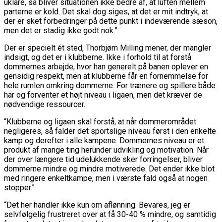
uklare, så bliver situationen ikke bedre af, at luften mellem
parterne er kold. Det skal dog siges, at det er mit indtryk, at
der er sket forbedringer på dette punkt i indeværende sæson,
men det er stadig ikke godt nok.”
Der er specielt ét sted, Thorbjørn Milling mener, der mangler
indsigt, og det er i klubberne. Ikke i forhold til at forstå
dommernes arbejde, hvor han generelt på banen oplever en
gensidig respekt, men at klubberne får en fornemmelse for
hele rumlen omkring dommerne. For trænere og spillere både
har og forventer et højt niveau i ligaen, men det kræver de
nødvendige ressourcer.
“Klubberne og ligaen skal forstå, at når dommerområdet
negligeres, så falder det sportslige niveau først i den enkelte
kamp og derefter i alle kampene. Dommernes niveau er et
produkt af mange ting herunder udvikling og motivation. Når
der over længere tid udelukkende sker forringelser, bliver
dommerne mindre og mindre motiverede. Det ender ikke blot
med ringere enkeltkampe, men i værste fald også at nogen
stopper.”
“Det her handler ikke kun om aflønning. Bevares, jeg er
selvfølgelig frustreret over at få 30-40 % mindre, og samtidig