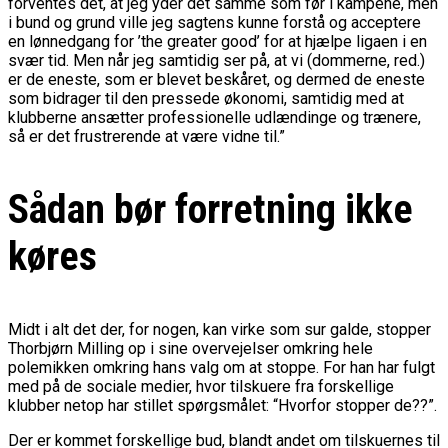
forventes det, at jeg yder det samme som før
i kampene, men
i bund og grund ville jeg sagtens kunne forstå og acceptere
en lønnedgang for ’the greater good’ for at hjælpe ligaen i en
svær tid. Men når jeg samtidig ser på, at vi (dommerne, red.)
er de eneste, som er blevet beskåret, og dermed de eneste
som bidrager til den pressede økonomi, samtidig med at
klubberne ansætter professionelle udlændinge og trænere,
så er det frustrerende at være vidne til.”
Sådan bør forretning ikke
køres
Midt i alt det der, for nogen, kan virke som sur galde, stopper
Thorbjørn Milling op i sine overvejelser omkring hele
polemikken omkring hans valg om at stoppe. For han har fulgt
med på de sociale medier, hvor tilskuere fra forskellige
klubber netop har stillet spørgsmålet: “Hvorfor stopper de??”.
Der er kommet forskellige bud, blandt andet om tilskuernes til