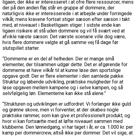
ligaen, der ikke er interesseret i at ofre flere ressourcer, mens
der på den anden fløj står en gruppe af dommere, der
naturligvis ikke er interesserede i at arbejde under forringede
vilkår, mens kravene fortsat stiger sæson efter sæson i takt
med, at niveauet i Basketligaen stiger. I sidste ende kan
ligaen risikere at stå uden dommere og vil få svært ved at
afvikle næste sæson. Det værste scenarie ville dog være,
hvis flere dommere valgte at gå samme vej få dage før
slutspillet starter.
“Dommerne er en del af helheden. Der er mange små
elementer, der tilsammen udgør dette. Det er afgørende for
dommerne at have vilkår til at kunne løse den sportslige
opgave godt. Der er flere elementer i den samlede pakke:
Struktur og løbende udvikling, praktiske muligheder for at
løse opgaven mellem kampene og i selve kampen, og så
selvfølgelig løn. Elementerne kan ikke stå alene.”
“Strukturen og udviklingen er udfordret. Vi forlanger ikke guld
og grønne skove, men vi forventer, at der skabes nogle
praktiske rammer, som kan give et professionelt produkt, og
hvor vi kan fortsætte med at løfte niveauet sammen med
klubberne. Den lønnedgang, vi har taget i år, er ca. 1.000 kr. per
kamp per dommercrew, altså ikke per dommer. Det vil sige, at