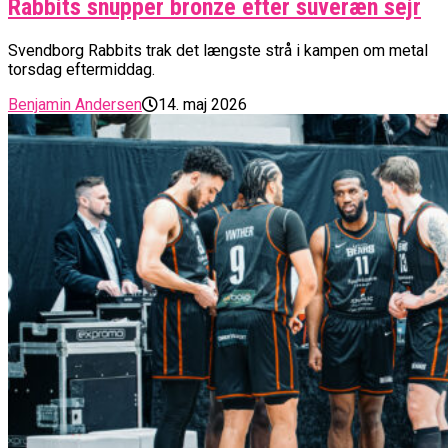
Rabbits snupper bronze efter suveræn sejr
Svendborg Rabbits trak det længste strå i kampen om metal
torsdag eftermiddag.
Benjamin Andersen
14. maj 2026