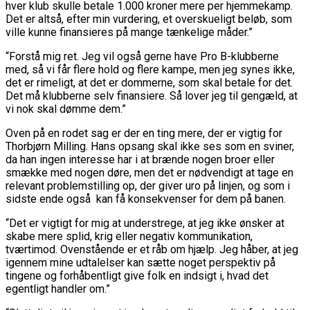
hver klub skulle betale 1.000 kroner mere per hjemmekamp.
Det er altså, efter min vurdering, et overskueligt beløb, som
ville kunne finansieres på mange tænkelige måder.”
“Forstå mig ret. Jeg vil også gerne have Pro B-klubberne
med, så vi får flere hold og flere kampe, men jeg synes ikke,
det er rimeligt, at det er dommerne, som skal betale for det.
Det må klubberne selv finansiere. Så lover jeg til gengæld, at
vi nok skal dømme dem.”
Oven på en rodet sag er der en ting mere, der er vigtig for
Thorbjørn Milling. Hans opsang skal ikke ses som en sviner,
da han ingen interesse har i at brænde nogen broer eller
smække med nogen døre, men det er nødvendigt at tage en
relevant problemstilling op, der giver uro på linjen, og som i
sidste ende også kan få konsekvenser for dem på banen.
“Det er vigtigt for mig at understrege, at jeg ikke ønsker at
skabe mere splid, krig eller negativ kommunikation,
tværtimod. Ovenstående er et råb om hjælp. Jeg håber, at jeg
igennem mine udtalelser kan sætte noget perspektiv på
tingene og forhåbentligt give folk en indsigt i, hvad det
egentligt handler om.”