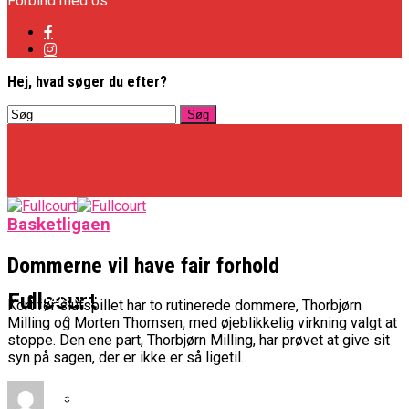
Forbind med os
Hej, hvad søger du efter?
Basketligaen
Dommerne vil have fair forhold
Basketligaen
Fullcourt
Kort før slutspillet har to rutinerede dommere, Thorbjørn
Milling og Morten Thomsen, med øjeblikkelig virkning valgt at
stoppe. Den ene part, Thorbjørn Milling, har prøvet at give sit
Officielt: Vejen Gafler Dansker Hos Rabbits
syn på sagen, der er ikke er så ligetil.
NBA