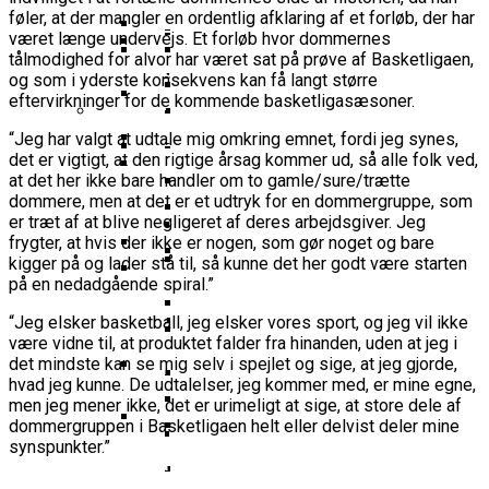
16-Årige Noah Nørgaard Slutter
Årige Udtaget Til Bruttotruppen
Møder FC Barcelona I Minicopa Endesa´s
Emilie Hesseldal Stopper På
føler, at der mangler en ordentlig afklaring af et forløb, der har
Olympiske Lege
Som Topscorer Til Youth
Mod Georgien
været længe undervejs. Et forløb hvor dommernes
Semifinale
Landsholdet
Bakkens Supertalent
EuroCup
Champions League
tålmodighed for alvor har været sat på prøve af Basketligaen,
Ungdomspokalfinalerne: Her Er Alle
Nominerede Til Grundspillets
Dansk Landstræner Efter Misset
og som i yderste konsekvens kan få langt større
Bakken Bears-Stjerne Skifter Til
Vinderne
Bedste Unge Spiller
Morten Stig Jensen Om OL 2024:
eftervirkninger for de kommende basketligasæsoner.
EM-Slutrunde: “Vi Har Lagt
Klumme
Bundesligaen
EuroLeague Udvider Til 20 Hold:
“Vi Kan Forvente Os En Af De
Noget Af Stien For Fremtiden”
VM 2023 All-Second Team
Morten Stig
Torsdag Jagter Noah Nørgaard
“Jeg har valgt at udtale mig omkring emnet, fordi jeg synes,
Dubai, Hapoel Og Valencia
Bedste Omgange OL
Dansk Tenerife-Talent Med Ny
Offentliggjort
det er vigtigt, at den rigtige årsag kommer ud, så alle folk ved,
Sensation Mod Mægtige Real Madrid I
Træder Ind På Europas Største
Nogensinde”
at det her ikke bare handler om to gamle/sure/trætte
Brandkamp I Youth Champions
Spansk U18-Kvartfinale
Ekstra Bladet Har Købt Rettighederne
Vildt Comeback Og
Scene
dommere, men at det er et udtryk for en dommergruppe, som
Bakken Bears Sender Stjernespiller
League
Til Basketligaen
Trepointsrekord: Bakken Bears
er træt af at blive negligeret af deres arbejdsgiver. Jeg
FIBA Giver Danmark Den
Til NBA Summer League
Knækkede Porto Efter Dobbelt
frygter, at hvis der ikke er nogen, som gør noget og bare
Dårligste Karakter For Skuffende
VM’s All Star-Hold Offentliggjort
kigger på og lader stå til, så kunne det her godt være starten
Overtidsdrama
To Tidligere Basketliga-Spillere
EuroBasket-Kvalifikation
på en nedadgående spiral.”
Wembanyamas EM-Deltagelse I Fare:
Mere Europæisk Topbasket
Udtaget Til Sydsudansk OL-
Noah Nørgaard Og Tenerife Fik
Der Er Mange Usikkerheder Lige Nu
BørneBasketFonden Sender
Venter: Dansk Stjerne Skifter Til
Bruttotrup
“Jeg elsker basketball, jeg elsker vores sport, og jeg vil ikke
En God Start På Youth
Spændende U15-Trup Til Jr. NBA
være vidne til, at produktet falder fra hinanden, uden at jeg i
Spansk EuroCup-Klub
Tyskland Er Verdensmester For
Champions League: “Vores Mål
det mindste kan se mig selv i spejlet og sige, at jeg gjorde,
Europe Tournament Til Sommer
Bakken Bears Skuffer Igen I
Her Er Den Georgiske Og Finske
Første Gang
Er At Vinde Turneringen”
hvad jeg kunne. De u
dtalelser, jeg kommer med,
er mine egne,
Europa Og Nærmer Sig Tidligt
Trup, Danmark Skal Møde I
men jeg mener ikke, det er urimeligt at sige, at store dele af
Danmarks Kvindelandshold Skal Have
Exit
Breaking: Team USA Samler
Kampen Om En EM-Billet
dommergruppen i Basketligaen helt eller delvist deler mine
Ny Landstræner
ALBA Berlin Siger Farvel Til
Superstjernerne Til OL 2024
synspunkter.”
Fra Drøm Til Virkelighed: Vejen
EuroLeague – Skifter Til
Canada Vinder VM-Bronze Efter
Dansk Tenerife-Stortalent