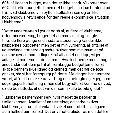
60% af ligaens budget, men det er ikke sandt. Vi koster over
60% af fællesbudgettet, men det budget er jo kun bestemt ud
fra, hvad klubberne vil spytte i fælleskassen og er ikke
nødvendigvis retvisende for den reelle økonomiske situation
i klubberne.”
“Dette understøttes i øvrigt også af, at flere af klubberne,
efter min vurdering, bruger det samme antal og i nogle
tilfælde flere penge end i sidste sæson. Jeg kender ikke
klubbernes budgetter, men det er min vurdering, af antallet af
udlændinge, trænere og andre aktiver som minimum er på
samme niveau som tidligere, så alt andet end lige, vil jeg
antage, at midlerne er de samme. Hvis klubberne mener noget
andet, står det dem jo frit at fremlægge budgetterne for at
skabe gennemskuelighed og klarhed, men det har de ikke
ønsket, når vi har forespurgt på dette. Meldingen har nærmere
været, at ’det kom ikke os ved’, og den betragtning er jeg som
udgangspunkt helt enig i, men det begyndte at komme os ved,
da de besluttede, at det var os, som skulle betale gildet.”
“Klubberne bestemmer selv, hvor meget de betaler til
fælleskassen. Antallet af ansættelser, og andre aktiver i
klubberne, ser ud til at vokse, hvilket understøtter, at ligaen
som helhed går fremad. Det er vi rigtig glade for, men det kan