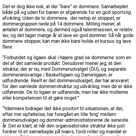
Det er dog ikke nok, at der “bare” er dommere. Samarbejdet
både på og uden for banen er afgørende for en god sportslig
afvikling. Uden de to dommere, der netop er stoppet, er
dommergruppen nede på 14 dommere. Milling mener, at
antallet af dommere, og dermed også talentmassen, er relativ
lav, og det tager mange år at lave en god dommer. Så når gode
dommere stopper, kan man ikke bare holde et kursus og lave
flere.
“Forbundet og ligaen skal i højere grad se dommerne som en
del af det samlede produkt. Derudover mener jeg, at den
struktur, der er nu, med Dommerudvalget (DU), og separate
dommeransvarlige i Basketligaen og Dameligaen, er
udfordrende. Reelt er det dommerudvalget, der har ansvaret
for den samlede dommerstruktur og udvikling, men de er ikke
udførende. De to ligaer er udførende, men har ikke midlerne
eller kompetencen til at gøre noget.”
“Ydermere bidrager det ikke positivt til situationen, at der,
efter min opfattelse, har foregået en lille ’krig’ mellem
dommerudvalget og dommer-administratorerne de seneste
år. Det er klart, at når den organisatoriske struktur ikke just
fordrer til et samarbejde på tværs, fordi roller og mandat er