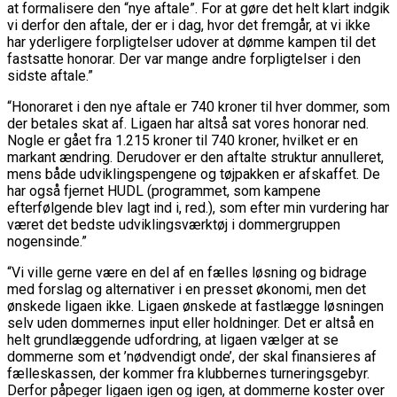
at formalisere den “nye aftale”. For at gøre det helt klart indgik
vi derfor den aftale, der er i dag, hvor det fremgår, at vi ikke
har yderligere forpligtelser udover at dømme kampen til det
fastsatte honorar. Der var mange andre forpligtelser i den
sidste aftale.”
“Honoraret i den nye aftale er 740 kroner til hver dommer, som
der betales skat af. Ligaen har altså sat vores honorar ned.
Nogle er gået fra 1.215 kroner til 740 kroner, hvilket er en
markant ændring. Derudover er den aftalte struktur annulleret,
mens både udviklingspengene og tøjpakken er afskaffet. De
har også fjernet HUDL (programmet, som kampene
efterfølgende blev lagt ind i, red.), som efter min vurdering har
været det bedste udviklingsværktøj i dommergruppen
nogensinde.”
“Vi ville gerne være en del af en fælles løsning og bidrage
med forslag og alternativer i en presset økonomi, men det
ønskede ligaen ikke. Ligaen ønskede at fastlægge løsningen
selv uden dommernes input eller holdninger.
Det er altså en
helt grundlæggende udfordring, at ligaen vælger at se
dommerne som et ’nødvendigt onde’, der skal finansieres af
fælleskassen, der kommer fra klubbernes turneringsgebyr.
Derfor påpeger ligaen igen og igen, at dommerne koster over