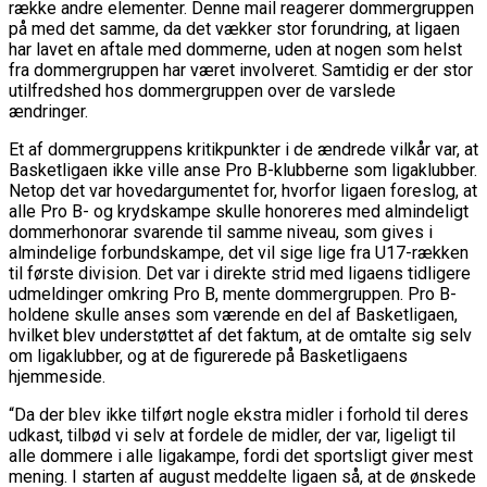
række andre elementer.
Denne mail reagerer dommergruppen
på med det samme, da det vækker stor forundring, at ligaen
har lavet en aftale med dommerne, uden at nogen som helst
fra dommergruppen har været involveret. Samtidig er der stor
utilfredshed hos dommergruppen over de varslede
ændringer.
Et af dommergruppens kritikpunkter i de ændrede vilkår var, at
Basketligaen ikke ville anse Pro B-klubberne som ligaklubber.
Netop det var hovedargumentet for, hvorfor ligaen foreslog, at
alle Pro B- og krydskampe skulle honoreres med almindeligt
dommerhonorar svarende til samme niveau, som gives i
almindelige forbundskampe, det vil sige lige fra U17-rækken
til første division. Det var i direkte strid med ligaens tidligere
udmeldinger omkring Pro B, mente dommergruppen. Pro B-
holdene skulle anses som værende en del af Basketligaen,
hvilket blev understøttet af det faktum, at de omtalte sig selv
om ligaklubber, og at de figurerede på Basketligaens
hjemmeside.
“Da der blev ikke tilført nogle ekstra midler i forhold til deres
udkast, tilbød vi selv at fordele de midler, der var,
ligeligt
til
alle dommere i alle
ligakampe, fordi det sportsligt giver mest
mening. I starten af august meddelte ligaen så, at de ønskede