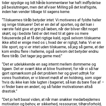
tider spydige og lidt hårde kommentarer har haft indflydelse
på beslutningen, men det afviser Milling på det kraftigste,
inden han vender tilbage til sagens kerne.
“Tilskuernes tilråb betyder intet. Vi motiveres af fyldte haller
og ivrige tilskuere! Det er en del af sporten, og det kan i
værste fald give et grin på læben, når der bliver råbt noget
skørt, og i bedste fald er det med til at gøre os mere
fokuserede på at få det rigtige kald, også selvom tilskuerne
ikke altid er enige med os i, hvad der er rigtigt, haha. Vi er en
lille sport, og vi er intet uden tilskuerne, så jeg så gerne, at der
kom endnu flere i hallerne, også selvom det betyder endnu
flere tilråb. Det tager jeg gerne med.”
“Det er udelukkende en sag internt mellem dommerne og
ligaen. Det er svært ikke at blive frustreret, for når vi så har
gjort opmærksom på det problem her og givet udtryk for
vores frustration, er vi blevet mødt af en holdning, som siger
’hvis du ikke kan lide lugten i bageriet, så kan du bare fise af –
vi finder bare en anden’, og så falder motivationen altså
drastisk.”
“Det jo helt basal viden, at når man snakker medarbejdernes
motivation og behov, er sikkerhed, ressourcer, tilhørsforhold,