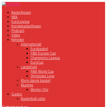
Basketligaen
NBA
EuroLeague
Kvindebasketligaen
Podcast
Video
Nyheder
Internationalt
Eurobasket
FIBA Europe Cup
Champions League
EuroCup
Landshold
FIBA World Cup
Olympiske Lege
Øvrig dansk basket
Klumme
Morten Stig
Guides
Basketball odds