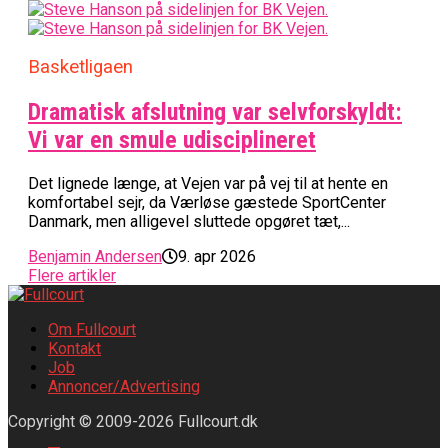
Basketligaen
Dramatisk afslutning var selvforskyldt:
Vi var en smule udisciplineret
Det lignede længe, at Vejen var på vej til at hente en
komfortabel sejr, da Værløse gæstede SportCenter
Danmark, men alligevel sluttede opgøret tæt,...
Benjamin Andersen
9. apr 2026
Flere artikler
Om Fullcourt
Kontakt
Job
Annoncer/Advertising
Copyright © 2009-2026 Fullcourt.dk