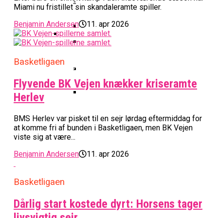
Basketball Klub Rykker Op I
Basketball Champions League
Vanvittigt Overtidsdrama Mod
Imponerede Stort I Debut I Youth
Miami nu fristillet sin skandaleramte spiller.
Basketligaen
Bakken Bears Åbner FIBA Europe
USA
Champions League
Cup Med Smalt Nederlag
Basketball-OL 2024: Se
Benjamin Andersen
11. apr 2026
Grupperne Og Sæt Krydser I Din
Danske Tobias Jensen Fik
Kalender
Medlemstal I Dansk Basket Boomer:
Spilletid I Testkamp Mod
Basketligaen
Bakken Bears Skuffede Og
Fremgang For 12. År I Træk
Portland Trail Blazers
Misser Champions League-
Flyvende BK Vejen knækker kriseramte
Gruppespil
Medie: Lebron James Vil Stå I
Herlev
Spidsen For USA Ved OL 2024
Danske Tobias Jensen Skal Møde
BMS Herlev var pisket til en sejr lørdag eftermiddag for
Portland Trail Blazers I NBA-
at komme fri af bunden i Basketligaen, men BK Vejen
Kamp
viste sig at være...
Benjamin Andersen
11. apr 2026
Basketligaen
Dårlig start kostede dyrt: Horsens tager
livsvigtig sejr