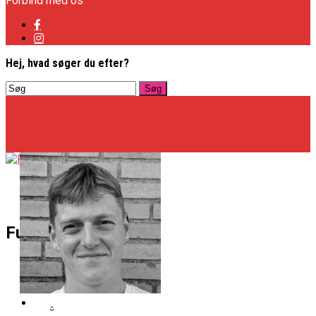
Forbind med os
Hej, hvad søger du efter?
Basketligaen
Fullcourt
Officielt: Vejen Gafler Dansker Hos Rabbits
NBA