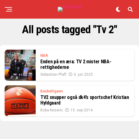
All posts tagged "Tv 2"
NBA
Enden på en æra: TV 2 mister NBA-
rettighederne
Sebastian Pfaff
6. jun 2025
Basketligaen
TV2 snupper også dk4’s sportschef Kristian
Hyldgaard
Boba Keseric
15. sep 2014