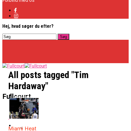
Forbind med os
Hej, hvad søger du efter?
All posts tagged "Tim
Hardaway"
Basketligaen
Fullcourt
Officielt: Vejen Gafler Dansker Hos Rabbits
NBA
Miami Heat