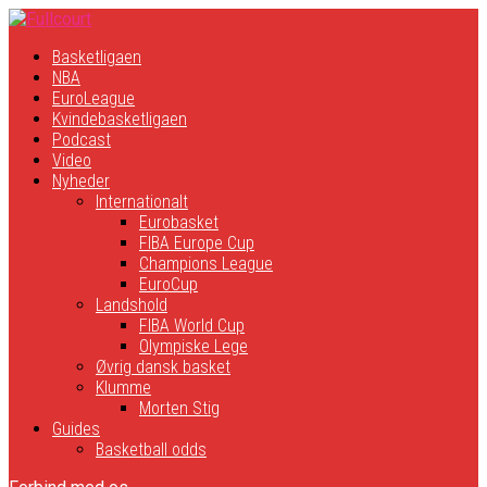
Basketligaen
NBA
EuroLeague
Kvindebasketligaen
Podcast
Video
Nyheder
Internationalt
Eurobasket
FIBA Europe Cup
Champions League
EuroCup
Landshold
FIBA World Cup
Olympiske Lege
Øvrig dansk basket
Klumme
Morten Stig
Guides
Basketball odds