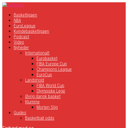
Basketligaen
NBA
EuroLeague
Kvindebasketligaen
Podcast
Video
Nyheder
Internationalt
Eurobasket
FIBA Europe Cup
Champions League
EuroCup
Landshold
FIBA World Cup
Olympiske Lege
Øvrig dansk basket
Klumme
Morten Stig
Guides
Basketball odds