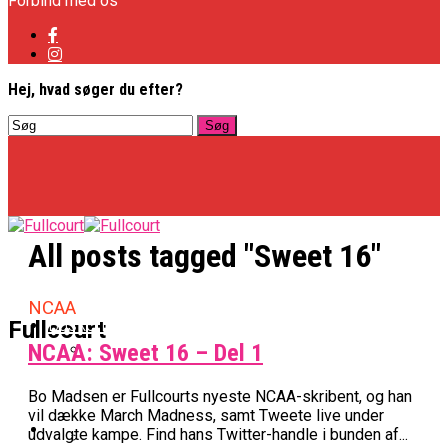
Forbind med os
Hej, hvad søger du efter?
All posts tagged "Sweet 16"
NCAA
Basketligaen
Fullcourt
NCAA: Sweet 16 – Del 1
Officielt: Vejen Gafler Dansker Hos Rabbits
Bo Madsen er Fullcourts nyeste NCAA-skribent, og han
vil dække March Madness, samt Tweete live under
NBA
udvalgte kampe. Find hans Twitter-handle i bunden af...