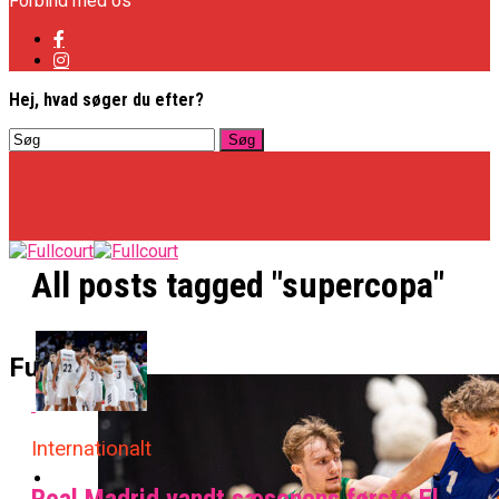
Forbind med os
Hej, hvad søger du efter?
All posts tagged "supercopa"
Basketligaen
Fullcourt
Internationalt
NBA
Real Madrid vandt sæsonens første El