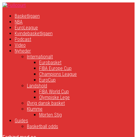
Basketligaen
NBA
EuroLeague
Kvindebasketligaen
Podcast
Video
Nyheder
Internationalt
Eurobasket
FIBA Europe Cup
Champions League
EuroCup
Landshold
FIBA World Cup
Olympiske Lege
Øvrig dansk basket
Klumme
Morten Stig
Guides
Basketball odds