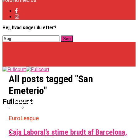
Forbind med os
Hej, hvad søger du efter?
All posts tagged "San
Emeterio"
Basketligaen
Fullcourt
EuroLeague
Officielt: Vejen Gafler Dansker Hos Rabbits
Caja Laboral’s stime brudt af Barcelona,
NBA