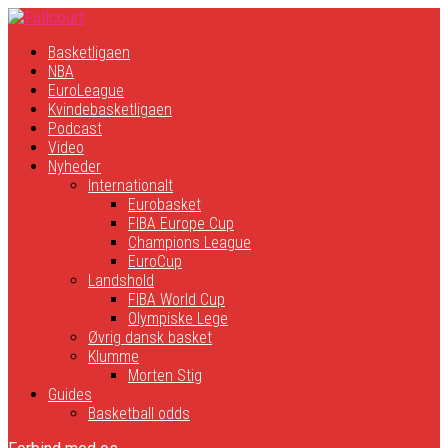
Basketligaen
NBA
EuroLeague
Kvindebasketligaen
Podcast
Video
Nyheder
Internationalt
Eurobasket
FIBA Europe Cup
Champions League
EuroCup
Landshold
FIBA World Cup
Olympiske Lege
Øvrig dansk basket
Klumme
Morten Stig
Guides
Basketball odds