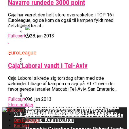
Navarro rundede 3000 point
BK Vejen Opruster: Amerikansk Point
Warriors Forlænger Med Succestræner
Caja har været den helt store overraskelse i TOP 16 i
Guard På Plads
Euroleague, og de kom da også til kampen fyldt med
EuroLeague
selvtillid efter at...
Fullcourt
28. jan 2013
Miami Heat Smider Skandaleramt Spiller
Danskerne Imponerede Torsdag Aften I
På Porten
Nu Står Det Klart: Den Dag Starter
EuroLeague
EuroLeague
Kvindebasketligaen
Basketligaen
Caja Laboral vandt i Tel-Aviv
Stjerne Akut Opereret: Misser Nøglekampe
College Er Slut: Frida Formann Fortsætter
Anders Sommer Scorer Kæmpe Trænerjob
Caja Laboral sikrede sig torsdag aften med otte
Værløse-Komet Skifter Til Den Bedste
Karrieren I Schweiz
I EuroLeague
Podcast
sekunder tilbage af kampen en sejr på 70:71 over de
Spanske Række
favoriserede israeler Maccabi Tel-Aviv. San Emeterio...
All-Star Guard Nærmer Sig Comeback
Fullcourt
6. jan 2013
Efter Uhyggelig Skade
Podcast: “Med Lars Og Torben Som
Flere artikler
Efter ‘The Double’: Kvindebasketligaens
Sølv Til Tobias Jensen: Bayern Er Tysk
Trænere, Gav Man Sig 100 Procent”
Officielt: Bakken Skal Spille Champions
MVP Rykker Til Sverige
Video
Mester Efter To Missede Ulm-Matchbolde
League-Kvalifikation
Om Fullcourt
Kontakt