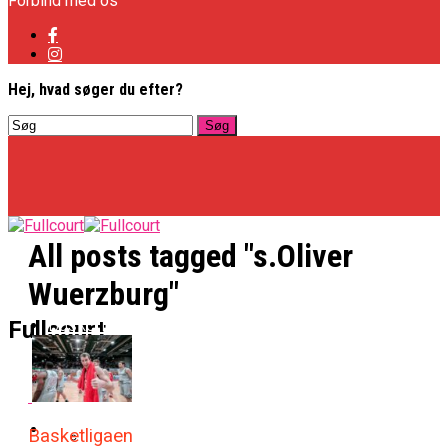
Forbind med os
Hej, hvad søger du efter?
All posts tagged "s.Oliver
Wuerzburg"
Basketligaen
Fullcourt
Officielt: Vejen Gafler Dansker Hos Rabbits
NBA
Basketligaen