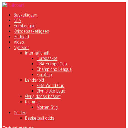
Basketligaen
NBA
EuroLeague
Kvindebasketligaen
Podcast
Video
Nyheder
Internationalt
Eurobasket
FIBA Europe Cup
Champions League
EuroCup
Landshold
FIBA World Cup
Olympiske Lege
Øvrig dansk basket
Klumme
Morten Stig
Guides
Basketball odds