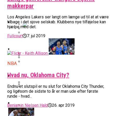
makkerpar
BK Vejen Opruster: Amerikansk Point
Warriors Forlænger Med Succestræner
Guard På Plads
Los Angeles Lakers ser langt om længe ud til at at være
EuroLeague
tilbage i det sjove selskab. Klubbens nye tilføjelse kan
hjælpe med det.
Miami Heat Smider Skandaleramt Spiller
Fullcourt
7. jul 2019
Danskerne Imponerede Torsdag Aften I
På Porten
Nu Står Det Klart: Den Dag Starter
EuroLeague
Kvindebasketligaen
Basketligaen
NBA
Stjerne Akut Opereret: Misser Nøglekampe
College Er Slut: Frida Formann Fortsætter
Anders Sommer Scorer Kæmpe Trænerjob
Værløse-Komet Skifter Til Den Bedste
Karrieren I Schweiz
I EuroLeague
Hvad nu, Oklahoma City?
Podcast
Spanske Række
Endnu et slutspil er nu slut for Oklahoma City Thunder,
All-Star Guard Nærmer Sig Comeback
og ligesom de sidste to år er man ude efter første
Efter Uhyggelig Skade
Podcast: “Med Lars Og Torben Som
Efter ‘The Double’: Kvindebasketligaens
runde - hvad...
Sølv Til Tobias Jensen: Bayern Er Tysk
Trænere, Gav Man Sig 100 Procent”
Officielt: Bakken Skal Spille Champions
MVP Rykker Til Sverige
Video
Mester Efter To Missede Ulm-Matchbolde
Benjamin Nielsen Hald
26. apr 2019
League-Kvalifikation