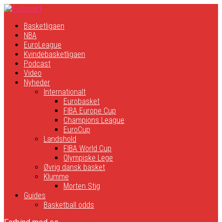
Basketligaen
NBA
EuroLeague
Kvindebasketligaen
Podcast
Video
Nyheder
Internationalt
Eurobasket
FIBA Europe Cup
Champions League
EuroCup
Landshold
FIBA World Cup
Olympiske Lege
Øvrig dansk basket
Klumme
Morten Stig
Guides
Basketball odds