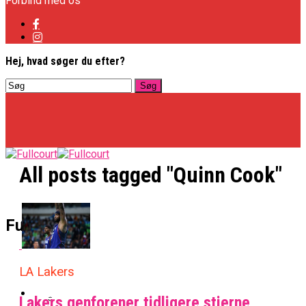
Forbind med os
Hej, hvad søger du efter?
All posts tagged "Quinn Cook"
Basketligaen
Fullcourt
Officielt: Vejen Gafler Dansker Hos Rabbits
LA Lakers
NBA
Lakers genforener tidligere stjerne