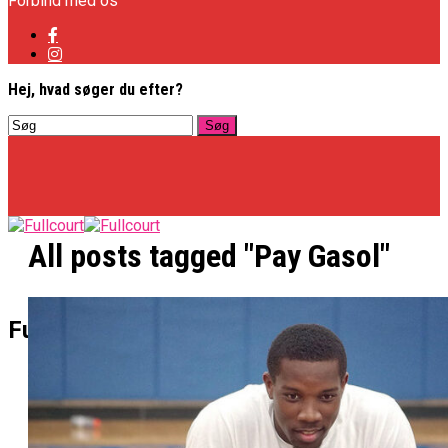
Forbind med os
Hej, hvad søger du efter?
All posts tagged "Pay Gasol"
Basketligaen
Fullcourt
Officielt: Vejen Gafler Dansker Hos Rabbits
NBA