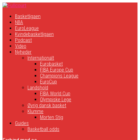
Basketligaen
NBA
EuroLeague
Kvindebasketligaen
Podcast
Video
Nyheder
Internationalt
Eurobasket
FIBA Europe Cup
Champions League
EuroCup
Landshold
FIBA World Cup
Olympiske Lege
Øvrig dansk basket
Klumme
Morten Stig
Guides
Basketball odds