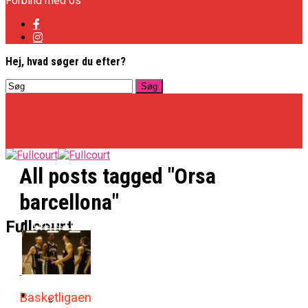
Forbind med os
Hej, hvad søger du efter?
All posts tagged "Orsa
barcellona"
Basketligaen
Fullcourt
Officielt: Vejen Gafler Dansker Hos Rabbits
NBA
Basketligaen