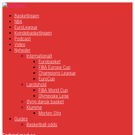
Basketligaen
NBA
EuroLeague
Kvindebasketligaen
Podcast
Video
Nyheder
Internationalt
Eurobasket
FIBA Europe Cup
Champions League
EuroCup
Landshold
FIBA World Cup
Olympiske Lege
Øvrig dansk basket
Klumme
Morten Stig
Guides
Basketball odds