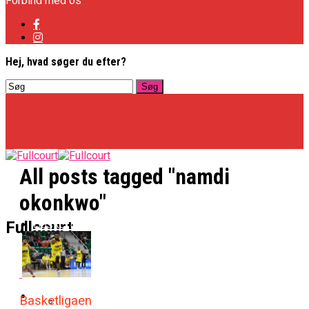
Forbind med os
Hej, hvad søger du efter?
All posts tagged "namdi
okonkwo"
Basketligaen
Fullcourt
Officielt: Vejen Gafler Dansker Hos Rabbits
NBA
Basketligaen