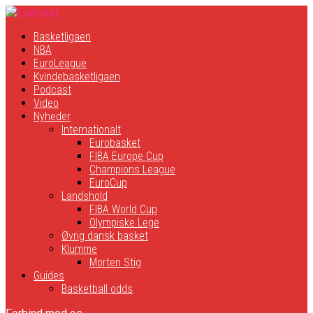
Basketligaen
NBA
EuroLeague
Kvindebasketligaen
Podcast
Video
Nyheder
Internationalt
Eurobasket
FIBA Europe Cup
Champions League
EuroCup
Landshold
FIBA World Cup
Olympiske Lege
Øvrig dansk basket
Klumme
Morten Stig
Guides
Basketball odds