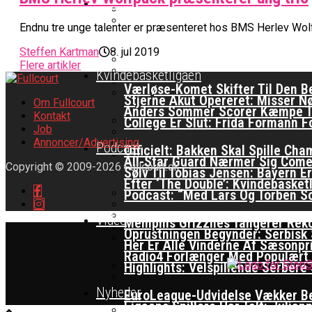
EuroLeague
Nu Står Det Klart: Den Dag Start
Endnu tre unge talenter er præsenteret hos BMS Herlev Wol
Miami Heat Smider Skandaleramt
Danskerne Imponerede Torsdag A
Steffen Kartman
8. jul 2019
Flere artikler
Kvindebasketligaen
Værløse-Komet Skifter Til Den 
Stjerne Akut Opereret: Misser 
Om Fullcourt
Anders Sommer Scorer Kæmpe T
Kontakt
College Er Slut: Frida Formann F
Job
Annoncer/Advertising
Podcast
Officielt: Bakken Skal Spille Ch
All-Star Guard Nærmer Sig Come
Copyright © 2009-2026 Fullcourt.dk
Sølv Til Tobias Jensen: Bayern 
Efter ‘The Double’: Kvindebasket
Podcast: “Med Lars Og Torben S
Video
Memphis Grizzlies Tangerer Rek
Oprustningen Begynder: Serbisk S
Her Er Alle Vinderne Af Sæsonpr
Radio4 Forlænger Med Populært
Highlights: Velspillende Serbe
Nyheder
EuroLeague-Udvidelse Vækker Bek
Ligaens Spillere Har Talt: Julian
Internationalt