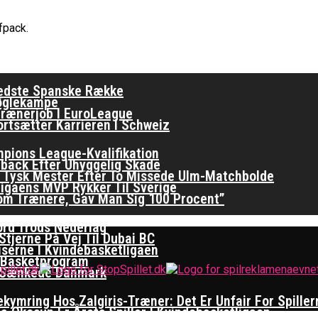
er Basketligaen
fpack.
 Spiller På Porten
ften I EuroLeague
Bedste Spanske Række
Nøglekampe
rænerjob I EuroLeague
ortsætter Karrieren I Schweiz
ampions League-Kvalifikation
back Efter Uhyggelig Skade
Er Tysk Mester Efter To Missede Ulm-Matchbolde
ligaens MVP Rykker Til Sverige
om Trænere, Gav Man Sig 100 Procent”
ord Trods Nederlag
tjerne På Vej Til Dubai BC
iserne I Kvindebasketligaen
 Basketprogram
re Sænkede Danmark
ymring Hos Zalgiris-Træner: Det Er Unfair For Spiller
na Okosun Er Årets Spiller I Kvindebasketligaen