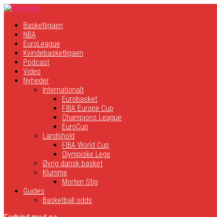
Basketligaen
NBA
EuroLeague
Kvindebasketligaen
Podcast
Video
Nyheder
Internationalt
Eurobasket
FIBA Europe Cup
Champions League
EuroCup
Landshold
FIBA World Cup
Olympiske Lege
Øvrig dansk basket
Klumme
Morten Stig
Guides
Basketball odds