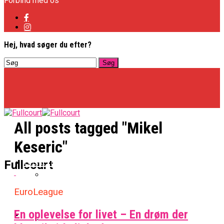
Forbind med os
Hej, hvad søger du efter?
All posts tagged "Mikel
Keseric"
Basketligaen
Fullcourt
EuroLeague
Officielt: Vejen Gafler Dansker Hos Rabbits
En oplevelse for livet – En drøm der
NBA