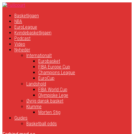
Basketligaen
NBA
EuroLeague
Kvindebasketligaen
Podcast
Video
Nyheder
Internationalt
Eurobasket
FIBA Europe Cup
Champions League
EuroCup
Landshold
FIBA World Cup
Olympiske Lege
Øvrig dansk basket
Klumme
Morten Stig
Guides
Basketball odds