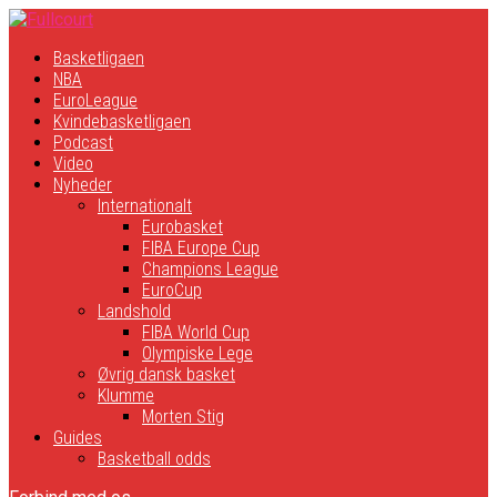
Basketligaen
NBA
EuroLeague
Kvindebasketligaen
Podcast
Video
Nyheder
Internationalt
Eurobasket
FIBA Europe Cup
Champions League
EuroCup
Landshold
FIBA World Cup
Olympiske Lege
Øvrig dansk basket
Klumme
Morten Stig
Guides
Basketball odds