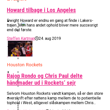
BK Vejen Opruster: Amerikansk Point
Howard tilbage i Los Angeles
Warriors Forlænger Med Succestræner
Guard På Plads
EuroLeague
Dwight Howard er endnu en gang at finde i Lakers-
trøjen. Mon hans andet ophold bliver mere succesrigt
end det første.
Miami Heat Smider Skandaleramt Spiller
Danskerne Imponerede Torsdag Aften I
Steffen Kartman
24. aug 2019
På Porten
Nu Står Det Klart: Den Dag Starter
EuroLeague
Kvindebasketligaen
Basketligaen
Stjerne Akut Opereret: Misser Nøglekampe
College Er Slut: Frida Formann Fortsætter
Anders Sommer Scorer Kæmpe Trænerjob
Houston Rockets
Værløse-Komet Skifter Til Den Bedste
Karrieren I Schweiz
I EuroLeague
Podcast
Spanske Række
Rajon Rondo og Chris Paul delte
håndmader ud i Rockets’ sejr
All-Star Guard Nærmer Sig Comeback
Efter Uhyggelig Skade
Podcast: “Med Lars Og Torben Som
Efter ‘The Double’: Kvindebasketligaens
Sølv Til Tobias Jensen: Bayern Er Tysk
Selvom Houston Rockets vandt kampen, så er den store
Trænere, Gav Man Sig 100 Procent”
Officielt: Bakken Skal Spille Champions
MVP Rykker Til Sverige
Video
Mester Efter To Missede Ulm-Matchbolde
overskrift efter nattens kamp mellem de to potientielle
League-Kvalifikation
tophold i West, alligevel slåskampen mellem Chris...