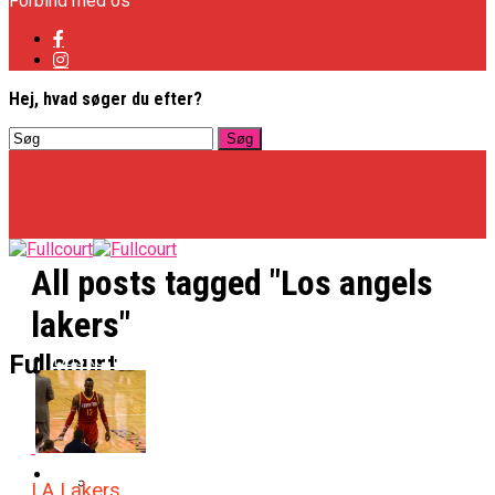
Forbind med os
Hej, hvad søger du efter?
All posts tagged "Los angels
lakers"
Basketligaen
Fullcourt
Officielt: Vejen Gafler Dansker Hos Rabbits
NBA
LA Lakers