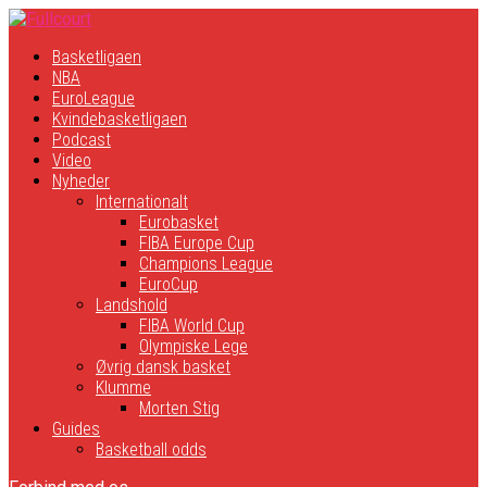
Basketligaen
NBA
EuroLeague
Kvindebasketligaen
Podcast
Video
Nyheder
Internationalt
Eurobasket
FIBA Europe Cup
Champions League
EuroCup
Landshold
FIBA World Cup
Olympiske Lege
Øvrig dansk basket
Klumme
Morten Stig
Guides
Basketball odds