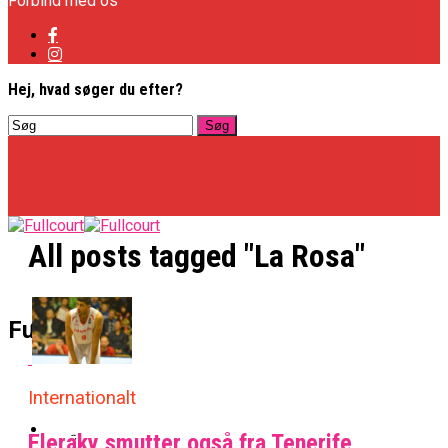
Forbind med os
Hej, hvad søger du efter?
All posts tagged "La Rosa"
Basketligaen
Fullcourt
Officielt: Vejen Gafler Dansker Hos Rabbits
Internationalt
NBA
Eleraky smutter også fra Tenerife